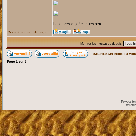
base presse , décalques ben
Revenir en haut de page
Montrer les messages depuis:
Dakardantan Index du For
Page
1
sur
1
Powered by
Traduction