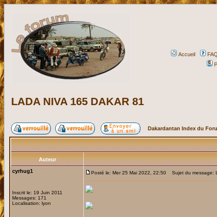
Accueil
FA
P
LADA NIVA 165 DAKAR 81
Dakardantan Index du For
Auteur
cyrhug1
Posté le: Mer 25 Mai 2022, 22:50
Sujet du message: 
Inscrit le: 19 Juin 2011
Messages: 171
Localisation: lyon