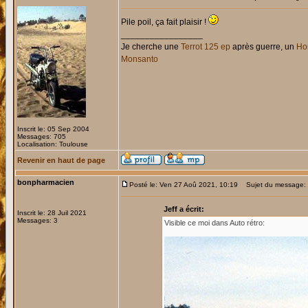
Pile poil, ça fait plaisir !
_________________
Je cherche une
Terrot 125 ep
après guerre, un
Hon
Monsanto
Inscrit le: 05 Sep 2004
Messages: 705
Localisation: Toulouse
Revenir en haut de page
bonpharmacien
Posté le: Ven 27 Aoû 2021, 10:19
Sujet du message: Re
Jeff a écrit:
Inscrit le: 28 Juil 2021
Messages: 3
Visible ce moi dans Auto rétro: