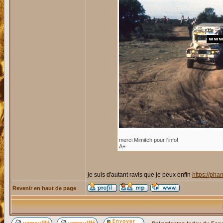
merci Mimitch pour l'info!
A+
je suis d'autant ravis que je peux enfin
https://ph
Revenir en haut de page