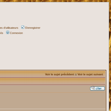
s d'utilisateurs
S'enregistrer
vés
Connexion
Voir le sujet précédent
::
Voir le sujet suivant