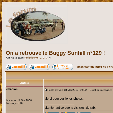
On a retrouvé le Buggy Sunhill n°129 !
Aller à la page
Précédente
1
,
2
,
3
,
4
Dakardantan Index du For
Auteur
eslapion
Posté le: Ven 18 Mai 2012, 09:02
Sujet du message:
Merci pour ces jolies photos.
Inscrit le: 11 Oct 2006
_________________
Messages: 16
Maintenant ce que tu vis, c'est du rab.