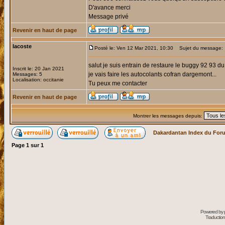
D'avance merci
Message privé
Revenir en haut de page
lacoste
Posté le: Ven 12 Mar 2021, 10:30
Sujet du message:
salut je suis entrain de restaure le buggy 92 93 
Inscrit le: 20 Jan 2021
je vais faire les autocolants cofran dargemont...
Messages: 5
Localisation: occitanie
Tu peux me contacter
Revenir en haut de page
Montrer les messages depuis:
Dakardantan Index du For
Page
1
sur
1
Powered by
Traduction