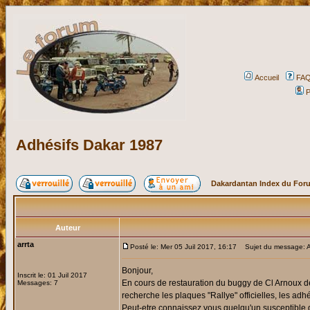
Accueil
FA
P
Adhésifs Dakar 1987
Dakardantan Index du For
Auteur
arrta
Posté le: Mer 05 Juil 2017, 16:17
Sujet du message: A
Bonjour,
Inscrit le: 01 Juil 2017
En cours de restauration du buggy de Cl Arnoux de 
Messages: 7
recherche les plaques "Rallye" officielles, les adhés
Peut-etre connaissez vous quelqu'un susceptible 