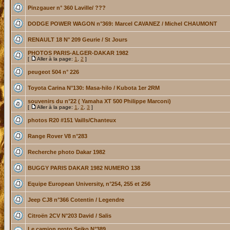
Pinzgauer n° 360 Laville/ ???
DODGE POWER WAGON n°369: Marcel CAVANEZ / Michel CHAUMONT
RENAULT 18 N° 209 Geurie / St Jours
PHOTOS PARIS-ALGER-DAKAR 1982
[
Aller à la page:
1
,
2
]
peugeot 504 n° 226
Toyota Carina N°130: Masa-hilo / Kubota 1er 2RM
souvenirs du n°22 ( Yamaha XT 500 Philippe Marconi)
[
Aller à la page:
1
,
2
,
3
]
photos R20 #151 Vaills/Chanteux
Range Rover V8 n°283
Recherche photo Dakar 1982
BUGGY PARIS DAKAR 1982 NUMERO 138
Equipe European University, n°254, 255 et 256
Jeep CJ8 n°366 Cotentin / Legendre
Citroën 2CV N°203 David / Salis
Le camion proto Seiko N°389