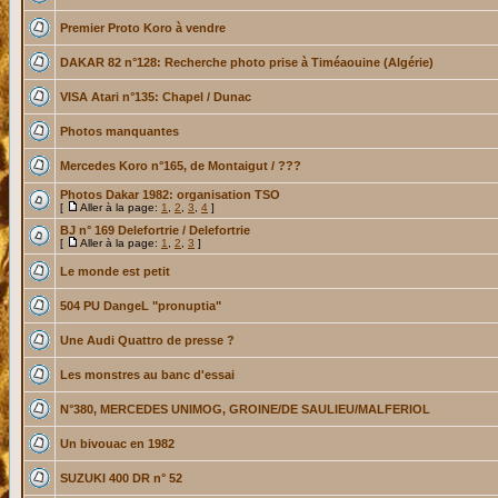
Premier Proto Koro à vendre
DAKAR 82 n°128: Recherche photo prise à Timéaouine (Algérie)
VISA Atari n°135: Chapel / Dunac
Photos manquantes
Mercedes Koro n°165, de Montaigut / ???
Photos Dakar 1982: organisation TSO
[
Aller à la page:
1
,
2
,
3
,
4
]
BJ n° 169 Delefortrie / Delefortrie
[
Aller à la page:
1
,
2
,
3
]
Le monde est petit
504 PU DangeL "pronuptia"
Une Audi Quattro de presse ?
Les monstres au banc d'essai
N°380, MERCEDES UNIMOG, GROINE/DE SAULIEU/MALFERIOL
Un bivouac en 1982
SUZUKI 400 DR n° 52