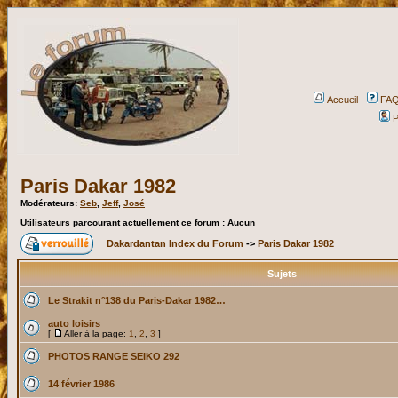
Accueil
FA
P
Paris Dakar 1982
Modérateurs:
Seb
,
Jeff
,
José
Utilisateurs parcourant actuellement ce forum : Aucun
Dakardantan Index du Forum
->
Paris Dakar 1982
Sujets
Le Strakit n°138 du Paris-Dakar 1982…
auto loisirs
[
Aller à la page:
1
,
2
,
3
]
PHOTOS RANGE SEIKO 292
14 février 1986