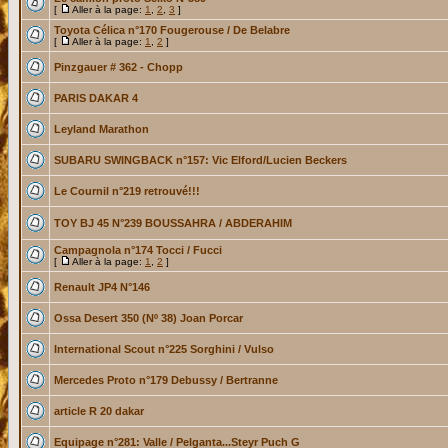
[
Aller à la page:
1
,
2
,
3
]
Toyota Célica n°170 Fougerouse / De Belabre
[
Aller à la page:
1
,
2
]
Pinzgauer # 362 - Chopp
PARIS DAKAR 4
Leyland Marathon
SUBARU SWINGBACK n°157: Vic Elford/Lucien Beckers
Le Cournil n°219 retrouvé!!!
TOY BJ 45 N°239 BOUSSAHRA / ABDERAHIM
Campagnola n°174 Tocci / Fucci
[
Aller à la page:
1
,
2
]
Renault JP4 N°146
Ossa Desert 350 (Nº 38) Joan Porcar
International Scout n°225 Sorghini / Vulso
Mercedes Proto n°179 Debussy / Bertranne
article R 20 dakar
Equipage n°281: Valle / Pelganta...Steyr Puch G