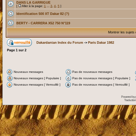
DANS LA GARRIGUE
[
Aller à la page:
1
...
3
,
4
,
5
]
Identification 500 XT Dakar 82 (?)
BERTY - CARRERA X52 750 N°119
Montrer les sujets
Dakardantan Index du Forum
->
Paris Dakar 1982
Page
1
sur
2
Nouveaux messages
Pas de nouveaux messages
Nouveaux messages [ Populaire ]
Pas de nouveaux messages [ Populaire ]
Nouveaux messages [ Verrouillé ]
Pas de nouveaux messages [ Verrouillé ]
Powered by
Traduction