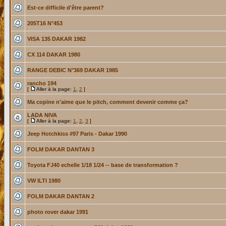
Est-ce difficile d'être parent?
205T16 N°453
VISA 135 DAKAR 1982
CX 114 DAKAR 1980
RANGE DEBIC N°369 DAKAR 1985
rancho 194
[
Aller à la page:
1
,
2
]
Ma copine n'aime que le pitch, comment devenir comme ça?
LADA NIVA
[
Aller à la page:
1
,
2
,
3
]
Jeep Hotchkiss #97 Paris - Dakar 1990
FOLM DAKAR DANTAN 3
Toyota FJ40 echelle 1/18 1/24 -- base de transformation ?
VW ILTI 1980
FOLM DAKAR DANTAN 2
photo rover dakar 1991