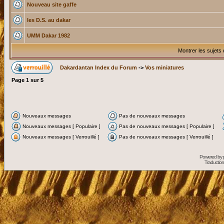
Nouveau site gaffe
les D.S. au dakar
UMM Dakar 1982
Montrer les sujets
Dakardantan Index du Forum
->
Vos miniatures
Page
1
sur
5
Nouveaux messages
Pas de nouveaux messages
Nouveaux messages [ Populaire ]
Pas de nouveaux messages [ Populaire ]
Nouveaux messages [ Verrouillé ]
Pas de nouveaux messages [ Verrouillé ]
Powered by
Traduction