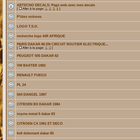
ARTECNO DECALS: Page web avec mes decals
[
Aller à la page:
1
,
2
,
3
,
4
]
P'tites voitures
LOGO T.S.O.
recherche logo AIR AFRIQUE
PARIS DAKAR 86 EN CIRCUIT ROUTIER ELECTRIQUE...
[
Aller à la page:
1
,
2
]
PEUGEOT 505 DAKAR 82
VW BAXTER 1982
RENAULT FUEGO
PL 24
504 DANGEL 1987
CITROEN BX DAKAR 1984
toyota metal 5 dakar 83
CITROEN CX 1981 ET DECO
6x6 deleotard dakar 85