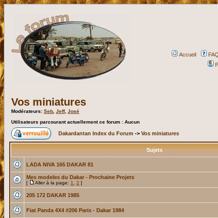
Accueil
FA
P
Vos miniatures
Modérateurs:
Seb
,
Jeff
,
José
Utilisateurs parcourant actuellement ce forum : Aucun
Dakardantan Index du Forum
->
Vos miniatures
Sujets
LADA NIVA 165 DAKAR 81
Mes modeles du Dakar - Prochaine Projets
[
Aller à la page:
1
,
2
]
205 172 DAKAR 1985
Fiat Panda 4X4 #206 Paris - Dakar 1984