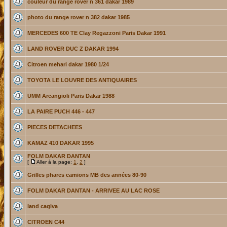
couleur du range rover n 361 dakar 1989
photo du range rover n 382 dakar 1985
MERCEDES 600 TE Clay Regazzoni Paris Dakar 1991
LAND ROVER DUC Z DAKAR 1994
Citroen mehari dakar 1980 1/24
TOYOTA LE LOUVRE DES ANTIQUAIRES
UMM Arcangioli Paris Dakar 1988
LA PAIRE PUCH 446 - 447
PIECES DETACHEES
KAMAZ 410 DAKAR 1995
FOLM DAKAR DANTAN
[
Aller à la page:
1
,
2
]
Grilles phares camions MB des années 80-90
FOLM DAKAR DANTAN - ARRIVEE AU LAC ROSE
land cagiva
CITROEN C44