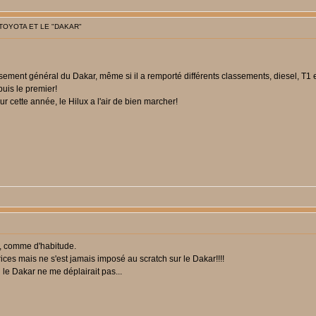
 TOYOTA ET LE "DAKAR"
sement général du Dakar, même si il a remporté différents classements, diesel, T1 et
puis le premier!
r cette année, le Hilux a l'air de bien marcher!
sse, comme d'habitude.
ces mais ne s'est jamais imposé au scratch sur le Dakar!!!!
 le Dakar ne me déplairait pas...