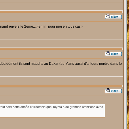
grand envers le 2eme.... (enfin, pour moi en tous cas!)
e décidément ils sont maudits au Dakar (au Mans aussi d'ailleurs perdre dans le
 c'est parti cette année et il semble que Toyota a de grandes ambitions avec