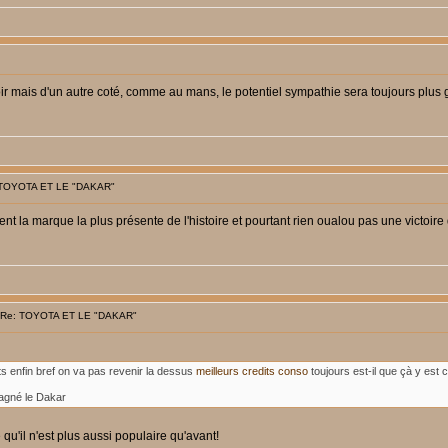
voir mais d'un autre coté, comme au mans, le potentiel sympathie sera toujours plus 
 TOYOTA ET LE "DAKAR"
nt la marque la plus présente de l'histoire et pourtant rien oualou pas une victoir
 Re: TOYOTA ET LE "DAKAR"
ets enfin bref on va pas revenir la dessus
meilleurs credits conso
toujours est-il que çà y est
gagné le Dakar
qu'il n'est plus aussi populaire qu'avant!