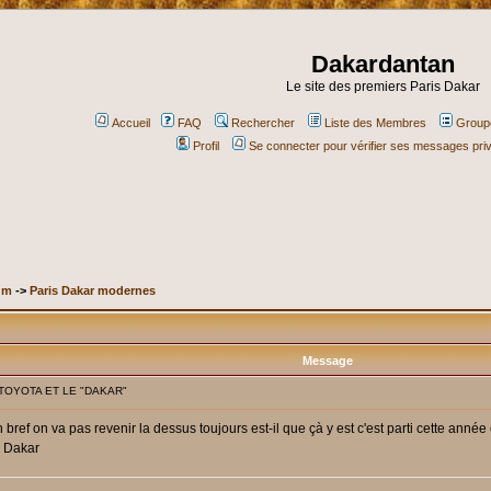
Dakardantan
Le site des premiers Paris Dakar
Accueil
FAQ
Rechercher
Liste des Membres
Groupe
Profil
Se connecter pour vérifier ses messages pri
um
->
Paris Dakar modernes
Message
 TOYOTA ET LE "DAKAR"
n bref on va pas revenir la dessus toujours est-il que çà y est c'est parti cette ann
e Dakar