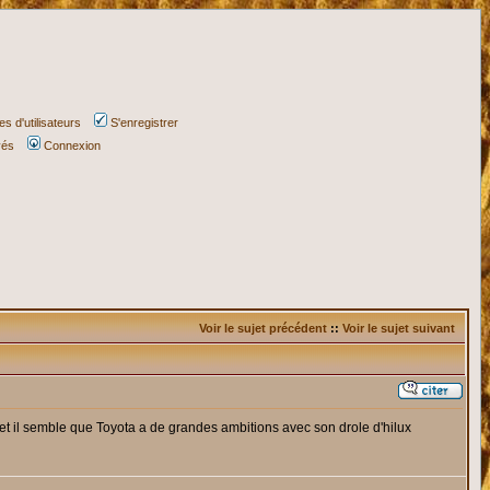
s d'utilisateurs
S'enregistrer
vés
Connexion
Voir le sujet précédent
::
Voir le sujet suivant
ée et il semble que Toyota a de grandes ambitions avec son drole d'hilux