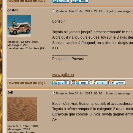
Revenir en haut de page
gaston
Posté le: Mar 03 Jan 2017, 22:13
Sujet du message:
Bonsoir,
Toyota n'a jamais jusqu'à présent remporté le clas
Alors qu'il y a toujours eu des Toy sur le Dakar, de
Inscrit le: 12 Sep 2004
Sans en vouloir à Peugeot, on croise les doigts pou
Messages: 200
a++
Localisation: Colombes (92)
_________________
Philippe Le Prévost
www.gaffe.eu
Revenir en haut de page
Jeff
Posté le: Mer 04 Jan 2017, 00:20
Sujet du message:
Et oui, c'est vrai, Gaston a tout dit, et avec juste
Toyota a même remporté la catégorie 2 roues motri
Et j'avoue que comme lui, voir Toyota gagner enfin
A+
Inscrit le: 07 Sep 2004
Messages: 2539
Localisation: Roanne