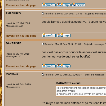
Revenir en haut de page
guignol1976
Posté le: Sam 07 Jan 2017, 23:43
Sujet du message:
depuis l'arrivée des hilux overdrive, j'espere les 
Inscrit le: 25 Mai 2009
Messages: 122
Revenir en haut de page
DAKARISTE
Posté le: Mer 11 Jan 2017, 21:01
Sujet du message:
bon c'est pas encore pour cette année c'est sureme
Inscrit le: 29 Avr 2010
dernier tour y'a de quoi se les bouffer)
Messages: 25
Revenir en haut de page
martix019
Posté le: Dim 02 Juin 2019, 07:07
Sujet du message:
DAKARISTE a écrit:
Inscrit le: 02 Juin 2019
Messages: 1
j'ai volontairement mis dakar entre guillem
son drole d'hilux
à propos est-il vrai que Toyota n'a jamais 
Ce rallye a bersé mon enfance et ça me rend triste 