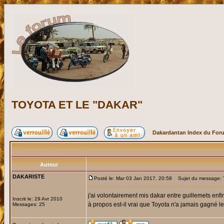
TOYOTA ET LE "DAKAR"
Dakardantan Index du For
Auteur
DAKARISTE
Posté le: Mar 03 Jan 2017, 20:58
Sujet du message:
j'ai volontairement mis dakar entre guillemets enfi
Inscrit le: 29 Avr 2010
à propos est-il vrai que Toyota n'a jamais gagné l
Messages: 25