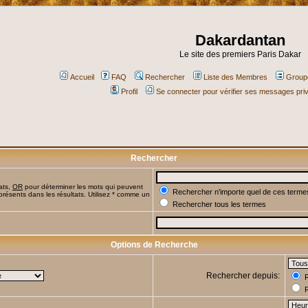
Dakardantan
Le site des premiers Paris Dakar
Accueil
FAQ
Rechercher
Liste des Membres
Groupe
Profil
Se connecter pour vérifier ses messages pri
Rechercher
ats,
OR
pour déterminer les mots qui peuvent
Rechercher n'importe quel de ces terme
présents dans les résultats. Utilisez * comme un
Rechercher tous les termes
Options de Recherche
Rechercher depuis:
R
R