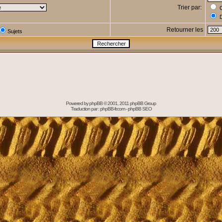
Trier par:
C
D
Retourner les
Sujets
Powered by
phpBB
© 2001, 2011 phpBB Group
Traduction par :
phpBB-fr.com
-
phpBB SEO