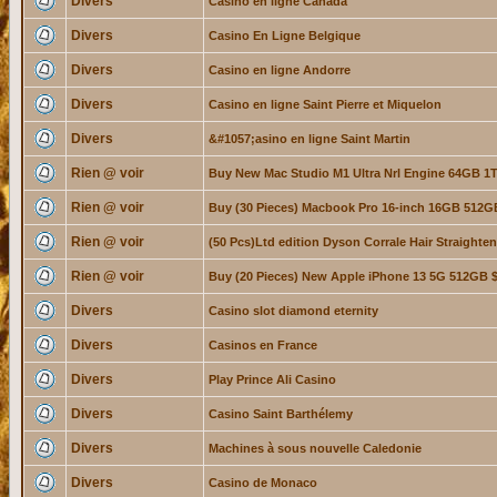
Divers
Casino en ligne Canada
Divers
Casino En Ligne Belgique
Divers
Casino en ligne Andorre
Divers
Casino en ligne Saint Pierre et Miquelon
Divers
&#1057;asino en ligne Saint Martin
Rien @ voir
Buy New Mac Studio M1 Ultra Nrl Engine 64GB 1
Rien @ voir
Buy (30 Pieces) Macbook Pro 16-inch 16GB 512G
Rien @ voir
(50 Pcs)Ltd edition Dyson Corrale Hair Straighten
Rien @ voir
Buy (20 Pieces) New Apple iPhone 13 5G 512GB 
Divers
Casino slot diamond eternity
Divers
Casinos en France
Divers
Play Prince Ali Casino
Divers
Casino Saint Barthélemy
Divers
Machines à sous nouvelle Caledonie
Divers
Casino de Monaco