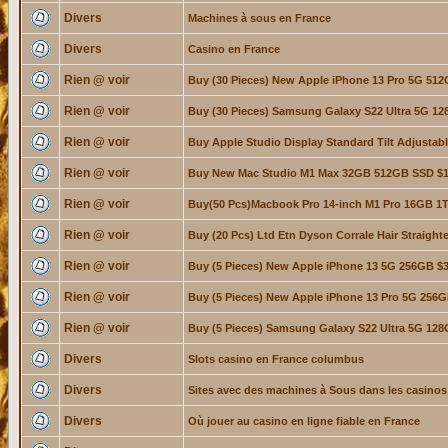
Divers
Machines à sous en France
Divers
Casino en France
Rien @ voir
Buy (30 Pieces) New Apple iPhone 13 Pro 5G 512
Rien @ voir
Buy (30 Pieces) Samsung Galaxy S22 Ultra 5G 12
Rien @ voir
Buy Apple Studio Display Standard Tilt Adjustabl
Rien @ voir
Buy New Mac Studio M1 Max 32GB 512GB SSD $1
Rien @ voir
Buy(50 Pcs)Macbook Pro 14-inch M1 Pro 16GB 1
Rien @ voir
Buy (20 Pcs) Ltd Etn Dyson Corrale Hair Straight
Rien @ voir
Buy (5 Pieces) New Apple iPhone 13 5G 256GB $3
Rien @ voir
Buy (5 Pieces) New Apple iPhone 13 Pro 5G 256G
Rien @ voir
Buy (5 Pieces) Samsung Galaxy S22 Ultra 5G 128
Divers
Slots casino en France columbus
Divers
Sites avec des machines à Sous dans les casinos
Divers
Où jouer au casino en ligne fiable en France