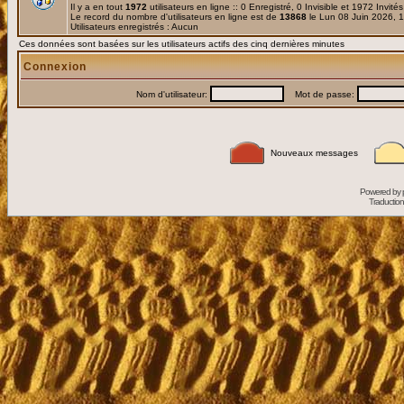
Il y a en tout
1972
utilisateurs en ligne :: 0 Enregistré, 0 Invisible et 1972 Invité
Le record du nombre d'utilisateurs en ligne est de
13868
le Lun 08 Juin 2026, 
Utilisateurs enregistrés : Aucun
Ces données sont basées sur les utilisateurs actifs des cinq dernières minutes
Connexion
Nom d'utilisateur:
Mot de passe:
Nouveaux messages
Powered by
Traduction