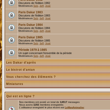
Discutons de l'édition 1982
Modérateurs
Seb
,
Jeff
,
José
Paris Dakar 1983
Discutons de l'édition 1983
Modérateurs
Seb
,
Jeff
,
José
Paris Dakar 1984
Discutons de l'édition 1984
Modérateurs
Seb
,
Jeff
,
José
Paris Dakar 1985
Discutons de l'édition 1985
Modérateurs
Seb
,
Jeff
,
José
Période 1979 à 1985
Un sujet concernant l'ensemble de la période
Modérateurs
Seb
,
Jeff
,
José
Les Dakar d'après
Le bistrot d'antan
Vous cherchez des éléments ?
Miniatures
Qui est en ligne ?
Nos membres ont posté un total de
14517
messages
Nous avons
1192
membres enregistrés
L'utilisateur enregistré le plus récent est
LeMagAnimalier