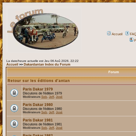
Accueil
FA
P
La date/heure actuelle est Jeu 06 Aoû 2026, 22:22
Accueil
>>
Dakardantan Index du Forum
Forum
Retour sur les éditions d'antan
Paris Dakar 1979
Discutons de l'édition 1979
Modérateurs
Seb
,
Jeff
,
José
Paris Dakar 1980
Discutons de l'édition 1980
Modérateurs
Seb
,
Jeff
,
José
Paris Dakar 1981
Discutons de l'édition 1981
Modérateurs
Seb
,
Jeff
,
José
Paris Dakar 1982