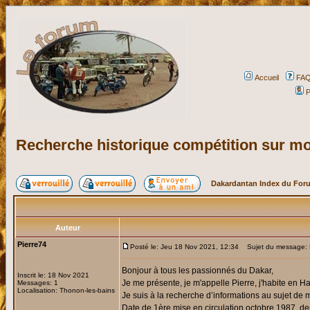
Accueil
FA
P
Recherche historique compétition sur m
Dakardantan Index du For
Auteur
Pierre74
Posté le: Jeu 18 Nov 2021, 12:34
Sujet du message: R
Bonjour à tous les passionnés du Dakar,
Inscrit le: 18 Nov 2021
Je me présente, je m'appelle Pierre, j'habite en H
Messages: 1
Localisation: Thonon-les-bains
Je suis à la recherche d’informations au sujet de
Date de 1ère mise en circulation octobre 1987, d