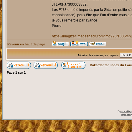
JT1V0FJ7300003882.
Les FJ73 ont été importés par la Sidat en petite s
connaissance), peux être que l’un d’entre vous a de
je vous remercie par avance
Pierre
https://imagizer.imageshack.com/img923/1886/4nji
Revenir en haut de page
Montrer les messages depuis:
Dakardantan Index du For
Page
1
sur
1
Powered by
Traduction