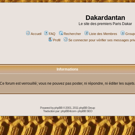
Dakardantan
Le site des premiers Paris Dakar
Accueil
FAQ
Rechercher
Liste des Membres
Groupe
Profil
Se connecter pour vérifier ses messages pri
Informations
Ce forum est verrouillé; vous ne pouvez pas poster, ni répondre, ni éditer les sujets
Powered by
phpBB
© 2001, 2011 phpBB Group
Traduction par :
phpBB-fr.com
-
phpBB SEO