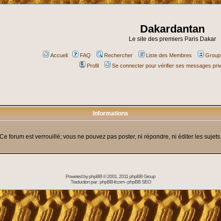
Dakardantan
Le site des premiers Paris Dakar
Accueil
FAQ
Rechercher
Liste des Membres
Groupe
Profil
Se connecter pour vérifier ses messages pri
Informations
Ce forum est verrouillé; vous ne pouvez pas poster, ni répondre, ni éditer les sujets
Powered by
phpBB
© 2001, 2011 phpBB Group
Traduction par :
phpBB-fr.com
-
phpBB SEO