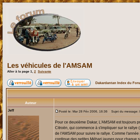
Les véhicules de l'AMSAM
Aller à la page
1
,
2
Suivante
Dakardantan Index du For
Auteur
Jeff
Posté le: Mar 28 Fév 2006, 16:36
Sujet du message: L
Pour ce deuxième Dakar, L'AMSAM est toujours pr
Citroën, qui commence à s'impliquer sur le rallye
de l'AMSAM pour suivre le rallye. Comme l'année pa
continue des petites Méhari jaunes pour chaque spé