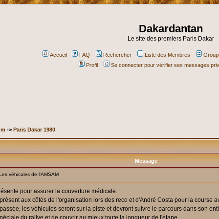
Dakardantan
Le site des premiers Paris Dakar
Accueil
FAQ
Rechercher
Liste des Membres
Groupe
Profil
Se connecter pour vérifier ses messages pri
um
->
Paris Dakar 1980
Message
es véhicules de l'AMSAM
ésente pour assurer la couverture médicale.
 (présent aux côtés de l'organisation lors des reco et d'André Costa pour la cour
ssée, les véhicules seront sur la piste et devront suivre le parcours dans son entie
ciale du rallye et de couvrir au mieux toute la longueur de l'étape.