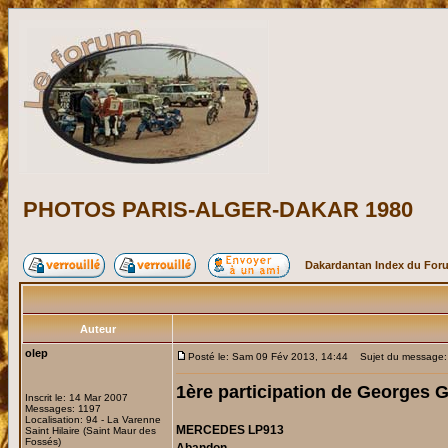
PHOTOS PARIS-ALGER-DAKAR 1980
Dakardantan Index du For
Auteur
olep
Posté le: Sam 09 Fév 2013, 14:44
Sujet du message
1ère participation de Georges
Inscrit le: 14 Mar 2007
Messages: 1197
Localisation: 94 - La Varenne
MERCEDES LP913
Saint Hilaire (Saint Maur des
Fossés)