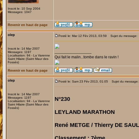
Inscrit le: 10 Sep 2004
Messages: 1047
Revenir en haut de page
olep
Posté le: Mar 12 Fév 2013, 03:59
Sujet du message:
Inscrit le: 14 Mar 2007
_________________
Messages: 1197
Localisation: 94 - La Varenne
Qui fait le malin...tombe dans le ravin !
Saint Hilaire (Saint Maur des
Fossés)
Revenir en haut de page
olep
Posté le: Sam 23 Fév 2013, 01:05
Sujet du message:
Inscrit le: 14 Mar 2007
Messages: 1197
N°230
Localisation: 94 - La Varenne
Saint Hilaire (Saint Maur des
Fossés)
LEYLAND MARATHON
René METGE / Thierry DE SAUL
Classement : 7ème