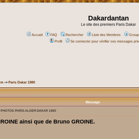
Dakardantan
Le site des premiers Paris Dakar
Accueil
FAQ
Rechercher
Liste des Membres
Groupe
Profil
Se connecter pour vérifier ses messages pri
um
->
Paris Dakar 1980
Message
: PHOTOS PARIS-ALGER-DAKAR 1980
 GROINE ainsi que de Bruno GROINE.