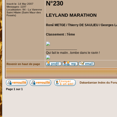
N°230
Inscrit le: 14 Mar 2007
Messages: 1197
Localisation: 94 - La Varenne
Saint Hilaire (Saint Maur des
LEYLAND MARATHON
Fossés)
René METGE / Thierry DE SAULIEU / Georges 
Classement : 7ème
_________________
Qui fait le malin...tombe dans le ravin !
Revenir en haut de page
Dakardantan Index du For
Page
1
sur
1