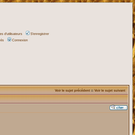
s d'utilisateurs
S'enregistrer
vés
Connexion
Voir le sujet précédent
::
Voir le sujet suivant