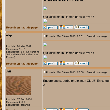
_________________
Qui fait le malin...tombe dans le ravin !
Revenir en haut de page
olep
Posté le: Mar 09 Avr 2013, 02:01
Sujet du message:
Inscrit le: 14 Mar 2007
_________________
Messages: 1197
Localisation: 94 - La Varenne
Qui fait le malin...tombe dans le ravin !
Saint Hilaire (Saint Maur des
Fossés)
Revenir en haut de page
Jeff
Posté le: Mar 09 Avr 2013, 07:58
Sujet du message:
Encore une superbe photo, mon Olep!!!! En ce qui c
A+
Inscrit le: 07 Sep 2004
Messages: 2539
Localisation: Roanne