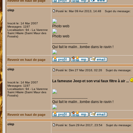
Revenir en haut de page
olep
Posté le: Mar 09 Avr 2013, 14:48
Sujet du message:
Inscrit le: 14 Mar 2007
Photo web
Messages: 1197
Localisation: 94 - La Varenne
Saint Hilaire (Saint Maur des
Photo web
Fossés)
_________________
Qui fait le malin...tombe dans le ravin !
Revenir en haut de page
olep
Posté le: Dim 27 Mar 2016, 02:26
Sujet du message:
La fameuse Jeep et son vrai faux filtre à air ...
Inscrit le: 14 Mar 2007
Messages: 1197
Localisation: 94 - La Varenne
Saint Hilaire (Saint Maur des
Fossés)
_________________
Qui fait le malin...tombe dans le ravin !
Revenir en haut de page
olep
Posté le: Sam 29 Avr 2017, 23:54
Sujet du message: