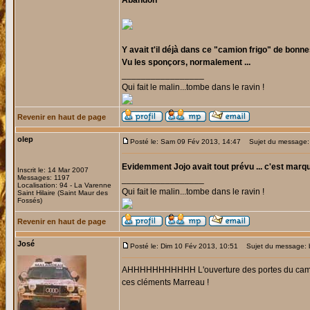
Abandon
Y avait t'il déjà dans ce "camion frigo" de bonn
Vu les sponçors, normalement ...
_________________
Qui fait le malin...tombe dans le ravin !
Revenir en haut de page
olep
Posté le: Sam 09 Fév 2013, 14:47
Sujet du message:
Evidemment Jojo avait tout prévu ... c'est marqu
Inscrit le: 14 Mar 2007
Messages: 1197
_________________
Localisation: 94 - La Varenne
Qui fait le malin...tombe dans le ravin !
Saint Hilaire (Saint Maur des
Fossés)
Revenir en haut de page
José
Posté le: Dim 10 Fév 2013, 10:51
Sujet du message: 
AHHHHHHHHHHH L'ouverture des portes du camion de J
ces cléments Marreau !