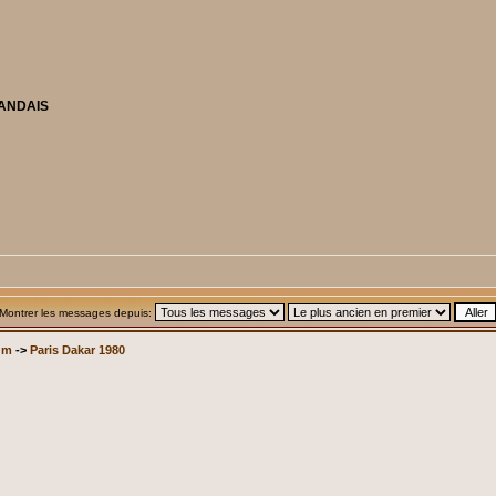
LANDAIS
Montrer les messages depuis:
um
->
Paris Dakar 1980