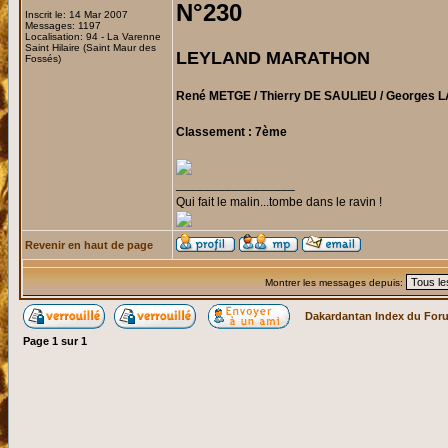
N°230
Inscrit le: 14 Mar 2007
Messages: 1197
Localisation: 94 - La Varenne
Saint Hilaire (Saint Maur des
LEYLAND MARATHON
Fossés)
René METGE / Thierry DE SAULIEU / Georges 
Classement : 7ème
_________________
Qui fait le malin...tombe dans le ravin !
Revenir en haut de page
Montrer les messages depuis:
Dakardantan Index du For
Page
1
sur
1