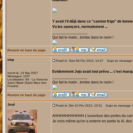
Abandon
Y avait t'il déjà dans ce "camion frigo" de bonn
Vu les sponçors, normalement ...
_________________
Qui fait le malin...tombe dans le ravin !
Revenir en haut de page
olep
Posté le: Sam 09 Fév 2013, 14:47
Sujet du message:
Evidemment Jojo avait tout prévu ... c'est marqu
Inscrit le: 14 Mar 2007
Messages: 1197
_________________
Localisation: 94 - La Varenne
Qui fait le malin...tombe dans le ravin !
Saint Hilaire (Saint Maur des
Fossés)
Revenir en haut de page
José
Posté le: Dim 10 Fév 2013, 10:51
Sujet du message: 
AHHHHHHHHHHH L'ouverture des portes du camion de 
Je crois même qu'on a enterre en partie la 4L des 