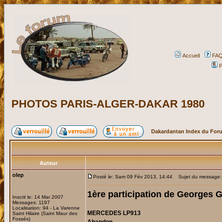
Accueil
FA
P
PHOTOS PARIS-ALGER-DAKAR 1980
Dakardantan Index du For
Auteur
olep
Posté le: Sam 09 Fév 2013, 14:44
Sujet du message
1ère participation de Georges
Inscrit le: 14 Mar 2007
Messages: 1197
Localisation: 94 - La Varenne
MERCEDES LP913
Saint Hilaire (Saint Maur des
Fossés)