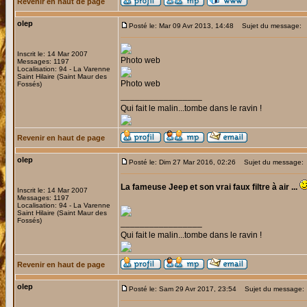
Revenir en haut de page
olep
Posté le: Mar 09 Avr 2013, 14:48
Sujet du message:
Inscrit le: 14 Mar 2007
Photo web
Messages: 1197
Localisation: 94 - La Varenne
Saint Hilaire (Saint Maur des
Photo web
Fossés)
_________________
Qui fait le malin...tombe dans le ravin !
Revenir en haut de page
olep
Posté le: Dim 27 Mar 2016, 02:26
Sujet du message:
La fameuse Jeep et son vrai faux filtre à air ...
Inscrit le: 14 Mar 2007
Messages: 1197
Localisation: 94 - La Varenne
Saint Hilaire (Saint Maur des
Fossés)
_________________
Qui fait le malin...tombe dans le ravin !
Revenir en haut de page
olep
Posté le: Sam 29 Avr 2017, 23:54
Sujet du message: