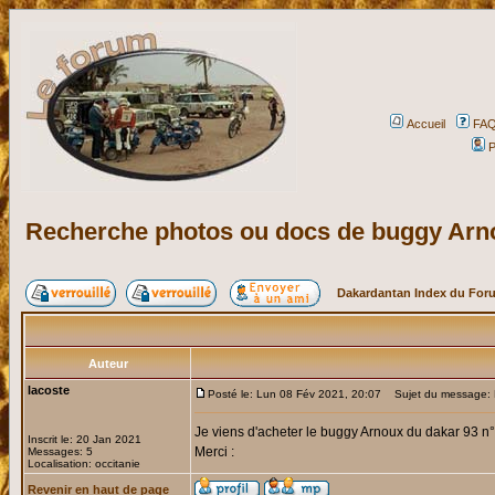
Accueil
FA
P
Recherche photos ou docs de buggy Arno
Dakardantan Index du For
Auteur
lacoste
Posté le: Lun 08 Fév 2021, 20:07
Sujet du message: R
Je viens d'acheter le buggy Arnoux du dakar 93 n°
Inscrit le: 20 Jan 2021
Merci :
Messages: 5
Localisation: occitanie
Revenir en haut de page