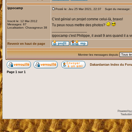
ippocamp
Posté le: Jeu 25 Mar 2021, 22:37
Sujet du message:
C'est génial un projet comme celui-là, bravo!
Inscrit le: 12 Mai 2012
Messages: 67
Tu peux nous mettre des photos?
Localisation: Chavagneux 38
_________________
ippocamp c'est Philippe, il avait 9 ans quand il a v
Revenir en haut de page
Montrer les messages depuis:
Dakardantan Index du For
Page
1
sur
1
Powered by
Traduction