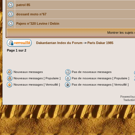
patrol 85
dossard moto n°67
Pajero n°320 Levine / Debin
Montrer les sujets
Dakardantan Index du Forum
->
Paris Dakar 1985
Page
1
sur
2
Nouveaux messages
Pas de nouveaux messages
Nouveaux messages [ Populaire ]
Pas de nouveaux messages [ Populaire ]
Nouveaux messages [ Verrouillé ]
Pas de nouveaux messages [ Verrouillé ]
Powered by
Traduction