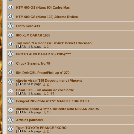
KTM 600 GS (Núm: 90) Carles Mas
KTM 600 GS (Núm: 122) Jérome Rivière
Proto Koro 433
600 XLM DAKAR 1985
Toy Koro "La Godasse" n°463: Berliet / Ducassou
[
Aller à la page:
1
,
2
]
PROTO AUDI DAKAR 85 (1985)???
Chuck Stearns, No.79
504 DANGEL Proto/Pick-up n° 270
citroën visa n°198 Ducoutumany / Vincent
[
Aller à la page:
1
,
2
]
Dakar 1985 ...Un amour de coccinelle
[
Aller à la page:
1
,
2
,
3
]
Peugeot 205 Proto n°172: MAUDET / BRUCHET
cherche photo & infos sur cette auto NISSAN 240 RS
[
Aller à la page:
1
,
2
]
Articles journaux
Team TOYOTA FRANCE / KORO
[
Aller à la page:
1
,
2
]