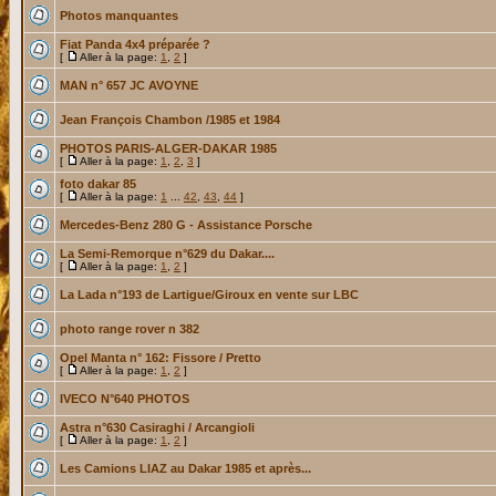
Photos manquantes
Fiat Panda 4x4 préparée ?
[
Aller à la page:
1
,
2
]
MAN n° 657 JC AVOYNE
Jean François Chambon /1985 et 1984
PHOTOS PARIS-ALGER-DAKAR 1985
[
Aller à la page:
1
,
2
,
3
]
foto dakar 85
[
Aller à la page:
1
...
42
,
43
,
44
]
Mercedes-Benz 280 G - Assistance Porsche
La Semi-Remorque n°629 du Dakar....
[
Aller à la page:
1
,
2
]
La Lada n°193 de Lartigue/Giroux en vente sur LBC
photo range rover n 382
Opel Manta n° 162: Fissore / Pretto
[
Aller à la page:
1
,
2
]
IVECO N°640 PHOTOS
Astra n°630 Casiraghi / Arcangioli
[
Aller à la page:
1
,
2
]
Les Camions LIAZ au Dakar 1985 et après...