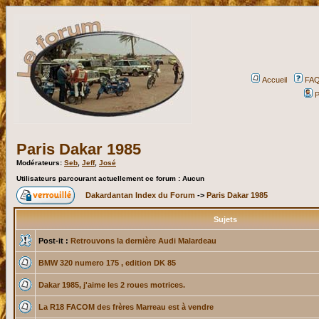
Accueil
FA
P
Paris Dakar 1985
Modérateurs:
Seb
,
Jeff
,
José
Utilisateurs parcourant actuellement ce forum : Aucun
Dakardantan Index du Forum
->
Paris Dakar 1985
Sujets
Post-it :
Retrouvons la dernière Audi Malardeau
BMW 320 numero 175 , edition DK 85
Dakar 1985, j'aime les 2 roues motrices.
La R18 FACOM des frères Marreau est à vendre