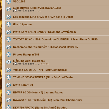
VSD 1985
audi quattro turbo n°285 (Dakar 1985)
[
Aller à la page:
1
,
2
]
Les camions LIAZ n°626 et n°627 dans le Dakar
film d' époque
Proto Koro n°417: Braguy / Raymond...système D
TOYOTA HJ 60 n°468: Dominique DUBREUIL / Jean-Pierre DUPUIS
Recherche photos numéro 136 Boassaert Dakar 85
Photos Range n°381
L'équipe Audi-Malardeau
[
Aller à la page:
1
...
3
,
4
,
5
]
Yamaha 125 DTLC - N°1 - Max Commençal
YAMAHA XT 600 TÉNÉRÉ (Núm 64) Oriol Tauler
proto koro fj 60
BMW R 80 GS (Núm 44) Laurent Fauret
KAWASAKI KLR 600 (Núm: 69) Jean-Paul Charbonnier
DKV 750 PROTO (Núm: 78) André Boudou