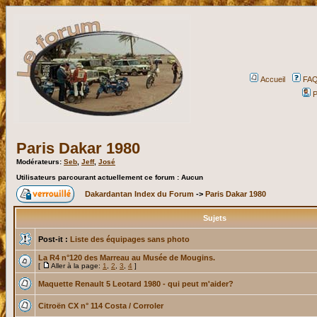
Accueil
FA
P
Paris Dakar 1980
Modérateurs:
Seb
,
Jeff
,
José
Utilisateurs parcourant actuellement ce forum : Aucun
Dakardantan Index du Forum
->
Paris Dakar 1980
Sujets
Post-it :
Liste des équipages sans photo
La R4 n°120 des Marreau au Musée de Mougins.
[
Aller à la page:
1
,
2
,
3
,
4
]
Maquette Renault 5 Leotard 1980 - qui peut m'aider?
Citroën CX n° 114 Costa / Corroler