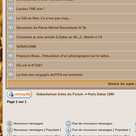
Loulou THE star !
Le 193 en film: Ce n'est pas trop...
Souvenirs de Pierre-Michel Decombeix N°18
Comment je suis arrivée à Dakar en 80...C. Martin n°14
SONACOME
François Beau...Tribulation d'un photographe sur le rallye..
Où est le N°116?
La liste des engagés AUTOS est terminée
Montrer les sujets
Dakardantan Index du Forum
->
Paris Dakar 1980
Page
1
sur
1
Nouveaux messages
Pas de nouveaux messages
Nouveaux messages [ Populaire ]
Pas de nouveaux messages [ Populaire ]