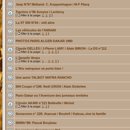
Jeep N°97 Midland: C. Koppenhague / M-F Placq
Traction n°96 Avoyne / Leclercq
[
Aller à la page:
1
,
2
,
3
]
La XT 500 N°64 : still alive
Les véhicules de l'AMSAM
[
Aller à la page:
1
,
2
]
PHOTOS PARIS-ALGER-DAKAR 1980
Claude DELLES / J-Pierre LAMY / Alain BIRON - La DS n°112
[
Aller à la page:
1
...
3
,
4
,
5
]
L'épopée Vespa
[
Aller à la page:
1
...
3
,
4
,
5
]
L'Iltis vainqueur se porte bien !
Une autre TALBOT MATRA RANCHO
504 Coupe n°108: Noël GRON / Alain Enderlen
Paris-Dakar ou l'Aventure des jumeaux terribles
Citroën AK400 n°121 Belleville / Michel
[
Aller à la page:
1
,
2
]
Sonacome n° 228: Ataouat / Boukrif / Kaloua..vive la famille
BMWn°88: Pascal Boujieau