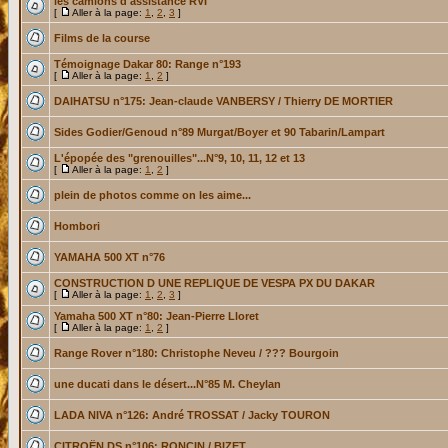
les camions d'assistance RVI
[
Aller à la page:
1
,
2
,
3
]
Films de la course
Témoignage Dakar 80: Range n°193
[
Aller à la page:
1
,
2
]
DAIHATSU n°175: Jean-claude VANBERSY / Thierry DE MORTIER
Sides Godier/Genoud n°89 Murgat/Boyer et 90 Tabarin/Lampart
L'épopée des "grenouilles"...N°9, 10, 11, 12 et 13
[
Aller à la page:
1
,
2
]
plein de photos comme on les aime...
Hombori
YAMAHA 500 XT n°76
CONSTRUCTION D UNE REPLIQUE DE VESPA PX DU DAKAR
[
Aller à la page:
1
,
2
,
3
]
Yamaha 500 XT n°80: Jean-Pierre Lloret
[
Aller à la page:
1
,
2
]
Range Rover n°180: Christophe Neveu / ??? Bourgoin
une ducati dans le désert...N°85 M. Cheylan
LADA NIVA n°126: André TROSSAT / Jacky TOURON
CITROËN DS n°106: RONCIN / BIZET