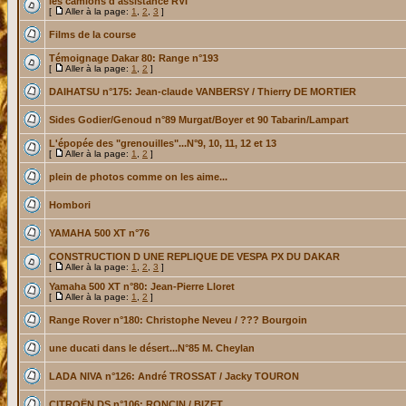
les camions d'assistance RVI
[
Aller à la page:
1
,
2
,
3
]
Films de la course
Témoignage Dakar 80: Range n°193
[
Aller à la page:
1
,
2
]
DAIHATSU n°175: Jean-claude VANBERSY / Thierry DE MORTIER
Sides Godier/Genoud n°89 Murgat/Boyer et 90 Tabarin/Lampart
L'épopée des "grenouilles"...N°9, 10, 11, 12 et 13
[
Aller à la page:
1
,
2
]
plein de photos comme on les aime...
Hombori
YAMAHA 500 XT n°76
CONSTRUCTION D UNE REPLIQUE DE VESPA PX DU DAKAR
[
Aller à la page:
1
,
2
,
3
]
Yamaha 500 XT n°80: Jean-Pierre Lloret
[
Aller à la page:
1
,
2
]
Range Rover n°180: Christophe Neveu / ??? Bourgoin
une ducati dans le désert...N°85 M. Cheylan
LADA NIVA n°126: André TROSSAT / Jacky TOURON
CITROËN DS n°106: RONCIN / BIZET