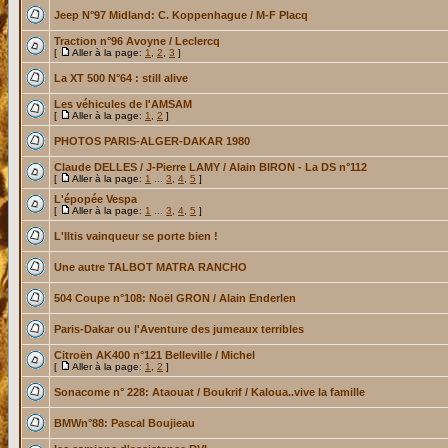
Jeep N°97 Midland: C. Koppenhague / M-F Placq
Traction n°96 Avoyne / Leclercq
[
Aller à la page:
1
,
2
,
3
]
La XT 500 N°64 : still alive
Les véhicules de l'AMSAM
[
Aller à la page:
1
,
2
]
PHOTOS PARIS-ALGER-DAKAR 1980
Claude DELLES / J-Pierre LAMY / Alain BIRON - La DS n°112
[
Aller à la page:
1
...
3
,
4
,
5
]
L'épopée Vespa
[
Aller à la page:
1
...
3
,
4
,
5
]
L'Iltis vainqueur se porte bien !
Une autre TALBOT MATRA RANCHO
504 Coupe n°108: Noël GRON / Alain Enderlen
Paris-Dakar ou l'Aventure des jumeaux terribles
Citroën AK400 n°121 Belleville / Michel
[
Aller à la page:
1
,
2
]
Sonacome n° 228: Ataouat / Boukrif / Kaloua..vive la famille
BMWn°88: Pascal Boujieau