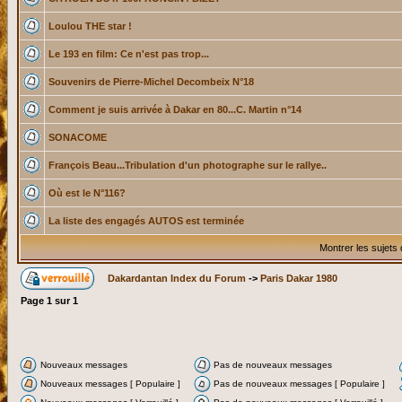
Loulou THE star !
Le 193 en film: Ce n'est pas trop...
Souvenirs de Pierre-Michel Decombeix N°18
Comment je suis arrivée à Dakar en 80...C. Martin n°14
SONACOME
François Beau...Tribulation d'un photographe sur le rallye..
Où est le N°116?
La liste des engagés AUTOS est terminée
Montrer les sujets
Dakardantan Index du Forum
->
Paris Dakar 1980
Page
1
sur
1
Nouveaux messages
Pas de nouveaux messages
Nouveaux messages [ Populaire ]
Pas de nouveaux messages [ Populaire ]