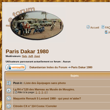
Accueil
FA
P
Paris Dakar 1980
Modérateurs:
Seb
,
Jeff
,
José
Utilisateurs parcourant actuellement ce forum : Aucun
Dakardantan Index du Forum
->
Paris Dakar 1980
Sujets
Post-it :
Liste des équipages sans photo
La R4 n°120 des Marreau au Musée de Mougins.
[
Aller à la page:
1
,
2
,
3
,
4
]
Maquette Renault 5 Leotard 1980 - qui peut m'aider?
Citroën CX n° 114 Costa / Corroler