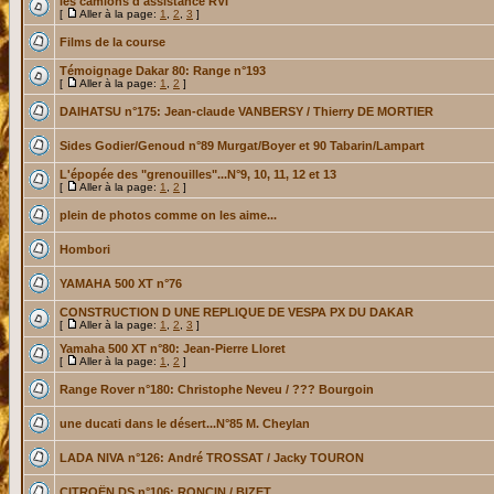
les camions d'assistance RVI
[
Aller à la page:
1
,
2
,
3
]
Films de la course
Témoignage Dakar 80: Range n°193
[
Aller à la page:
1
,
2
]
DAIHATSU n°175: Jean-claude VANBERSY / Thierry DE MORTIER
Sides Godier/Genoud n°89 Murgat/Boyer et 90 Tabarin/Lampart
L'épopée des "grenouilles"...N°9, 10, 11, 12 et 13
[
Aller à la page:
1
,
2
]
plein de photos comme on les aime...
Hombori
YAMAHA 500 XT n°76
CONSTRUCTION D UNE REPLIQUE DE VESPA PX DU DAKAR
[
Aller à la page:
1
,
2
,
3
]
Yamaha 500 XT n°80: Jean-Pierre Lloret
[
Aller à la page:
1
,
2
]
Range Rover n°180: Christophe Neveu / ??? Bourgoin
une ducati dans le désert...N°85 M. Cheylan
LADA NIVA n°126: André TROSSAT / Jacky TOURON
CITROËN DS n°106: RONCIN / BIZET