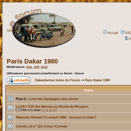
Accueil
FA
P
Paris Dakar 1980
Modérateurs:
Seb
,
Jeff
,
José
Utilisateurs parcourant actuellement ce forum : Aucun
Dakardantan Index du Forum
->
Paris Dakar 1980
Sujets
Post-it :
Liste des équipages sans photo
La R4 n°120 des Marreau au Musée de Mougins.
[
Aller à la page:
1
,
2
,
3
,
4
]
Maquette Renault 5 Leotard 1980 - qui peut m'aider?
Citroën CX n° 114 Costa / Corroler