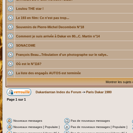
Loulou THE star !
Le 193 en film: Ce n'est pas trop...
Souvenirs de Pierre-Michel Decombeix N°18
Comment je suis arrivée à Dakar en 80...C. Martin n°14
SONACOME
François Beau...Tribulation d'un photographe sur le rallye..
Où est le N°116?
La liste des engagés AUTOS est terminée
Montrer les sujets
Dakardantan Index du Forum
->
Paris Dakar 1980
Page
1
sur
1
Nouveaux messages
Pas de nouveaux messages
Nouveaux messages [ Populaire ]
Pas de nouveaux messages [ Populaire ]