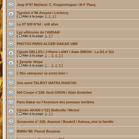
Jeep N°97 Midland: C. Koppenhague / M-F Placq
Traction n°96 Avoyne / Leclercq
[
Aller à la page:
1
,
2
,
3
]
La XT 500 N°64 : still alive
Les véhicules de l'AMSAM
[
Aller à la page:
1
,
2
]
PHOTOS PARIS-ALGER-DAKAR 1980
Claude DELLES / J-Pierre LAMY / Alain BIRON - La DS n°112
[
Aller à la page:
1
...
3
,
4
,
5
]
L'épopée Vespa
[
Aller à la page:
1
...
3
,
4
,
5
]
L'Iltis vainqueur se porte bien !
Une autre TALBOT MATRA RANCHO
504 Coupe n°108: Noël GRON / Alain Enderlen
Paris-Dakar ou l'Aventure des jumeaux terribles
Citroën AK400 n°121 Belleville / Michel
[
Aller à la page:
1
,
2
]
Sonacome n° 228: Ataouat / Boukrif / Kaloua..vive la famille
BMWn°88: Pascal Boujieau