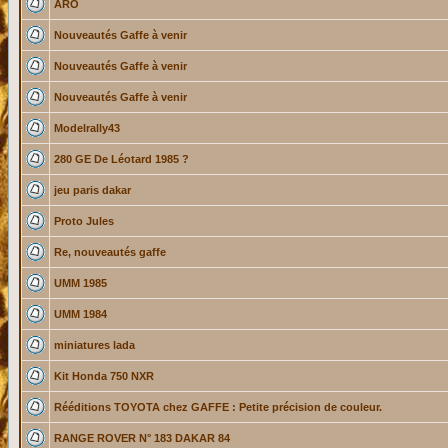
ARO
Nouveautés Gaffe à venir
Nouveautés Gaffe à venir
Nouveautés Gaffe à venir
Modelrally43
280 GE De Léotard 1985 ?
jeu paris dakar
Proto Jules
Re, nouveautés gaffe
UMM 1985
UMM 1984
miniatures lada
Kit Honda 750 NXR
Rééditions TOYOTA chez GAFFE : Petite précision de couleur.
RANGE ROVER N° 183 DAKAR 84