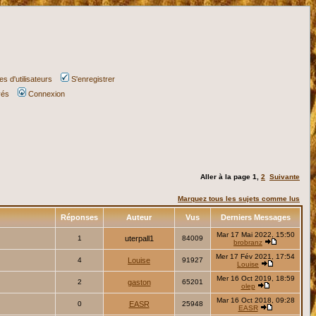
s d'utilisateurs
S'enregistrer
vés
Connexion
Aller à la page
1
,
2
Suivante
Marquez tous les sujets comme lus
Réponses
Auteur
Vus
Derniers Messages
Mar 17 Mai 2022, 15:50
1
uterpall1
84009
brobranz
Mer 17 Fév 2021, 17:54
4
Louise
91927
Louise
Mer 16 Oct 2019, 18:59
2
gaston
65201
olep
Mar 16 Oct 2018, 09:28
0
EASR
25948
EASR