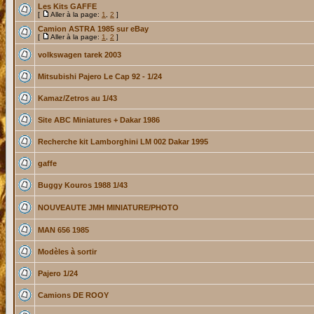
Les Kits GAFFE
[
Aller à la page:
1
,
2
]
Camion ASTRA 1985 sur eBay
[
Aller à la page:
1
,
2
]
volkswagen tarek 2003
Mitsubishi Pajero Le Cap 92 - 1/24
Kamaz/Zetros au 1/43
Site ABC Miniatures + Dakar 1986
Recherche kit Lamborghini LM 002 Dakar 1995
gaffe
Buggy Kouros 1988 1/43
NOUVEAUTE JMH MINIATURE/PHOTO
MAN 656 1985
Modèles à sortir
Pajero 1/24
Camions DE ROOY