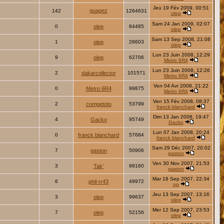
Jeu 19 Fév 2009, 00:51
guagez
142
1264631
olep
Sam 24 Jan 2009, 02:07
0
olep
84485
olep
Sam 13 Sep 2008, 21:08
1
olep
28603
olep
Lun 23 Juin 2008, 12:29
9
olep
62706
Metro 6R4
Lun 23 Juin 2008, 12:26
2
dakarcollector
101571
Metro 6R4
Ven 04 Avr 2008, 21:22
0
Metro 6R4
99875
Metro 6R4
Ven 15 Fév 2008, 08:37
2
competoto
53799
franck blanchard
Dim 13 Jan 2008, 19:47
4
Gacko
95749
Gacko
Lun 07 Jan 2008, 20:24
0
franck blanchard
57684
franck blanchard
Sam 29 Déc 2007, 20:02
7
gaston
50906
gaston
Ven 30 Nov 2007, 21:53
3
Tak'
98160
gaston
Mar 18 Sep 2007, 22:34
6
phil-rr43
49972
op
Jeu 13 Sep 2007, 13:16
3
olep
99637
olep
Mer 12 Sep 2007, 23:53
7
olep
52156
olep