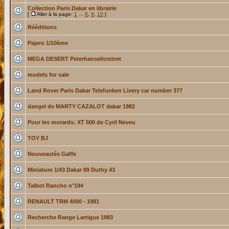
Collection Paris Dakar en librairie
[
Aller à la page:
1
...
8
,
9
,
10
]
Rééditions
Pajero 1/10ème
MEGA DESERT Peterhansel/cottret
models for sale
Land Rover Paris Dakar Telefunken Livery car number 377
dangel de MARTY CAZALOT dakar 1982
Pour les motards: XT 500 de Cyril Neveu
TOY BJ
Nouveautés Gaffe
Miniature 1/43 Dakar 89 Duthy 43
Talbot Rancho n°194
RENAULT TRM 4000 - 1981
Recherche Range Lartigue 1983