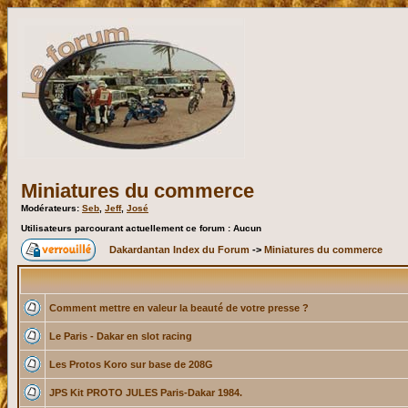
Miniatures du commerce
Modérateurs:
Seb
,
Jeff
,
José
Utilisateurs parcourant actuellement ce forum : Aucun
Dakardantan Index du Forum
->
Miniatures du commerce
Comment mettre en valeur la beauté de votre presse ?
Le Paris - Dakar en slot racing
Les Protos Koro sur base de 208G
JPS Kit PROTO JULES Paris-Dakar 1984.