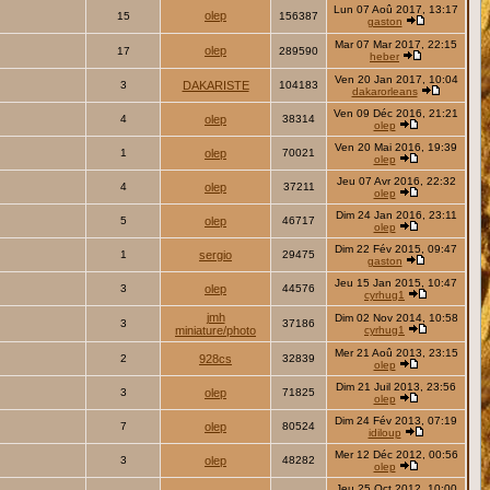
Lun 07 Aoû 2017, 13:17
olep
15
156387
gaston
Mar 07 Mar 2017, 22:15
olep
17
289590
heber
Ven 20 Jan 2017, 10:04
3
DAKARISTE
104183
dakarorleans
Ven 09 Déc 2016, 21:21
4
olep
38314
olep
Ven 20 Mai 2016, 19:39
1
olep
70021
olep
Jeu 07 Avr 2016, 22:32
4
olep
37211
olep
Dim 24 Jan 2016, 23:11
5
olep
46717
olep
Dim 22 Fév 2015, 09:47
1
sergio
29475
gaston
Jeu 15 Jan 2015, 10:47
3
olep
44576
cyrhug1
jmh
Dim 02 Nov 2014, 10:58
3
37186
miniature/photo
cyrhug1
Mer 21 Aoû 2013, 23:15
2
928cs
32839
olep
Dim 21 Juil 2013, 23:56
3
olep
71825
olep
Dim 24 Fév 2013, 07:19
7
olep
80524
idiloup
Mer 12 Déc 2012, 00:56
3
olep
48282
olep
Jeu 25 Oct 2012, 10:00