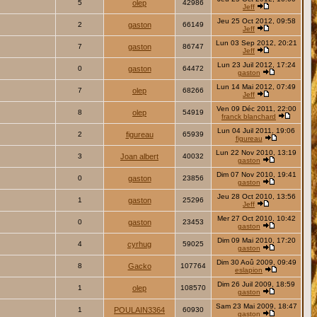
5
olep
42986
Jeff
Jeu 25 Oct 2012, 09:58
2
gaston
66149
Jeff
Lun 03 Sep 2012, 20:21
7
gaston
86747
Jeff
Lun 23 Juil 2012, 17:24
0
gaston
64472
gaston
Lun 14 Mai 2012, 07:49
7
olep
68266
Jeff
Ven 09 Déc 2011, 22:00
8
olep
54919
franck blanchard
Lun 04 Juil 2011, 19:06
2
figureau
65939
figureau
Lun 22 Nov 2010, 13:19
3
Joan albert
40032
gaston
Dim 07 Nov 2010, 19:41
0
gaston
23856
gaston
Jeu 28 Oct 2010, 13:56
1
gaston
25296
Jeff
Mer 27 Oct 2010, 10:42
0
gaston
23453
gaston
Dim 09 Mai 2010, 17:20
4
cyrhug
59025
gaston
Dim 30 Aoû 2009, 09:49
8
Gacko
107764
eslapion
Dim 26 Juil 2009, 18:59
1
olep
108570
gaston
Sam 23 Mai 2009, 18:47
1
POULAIN3364
60930
gaston