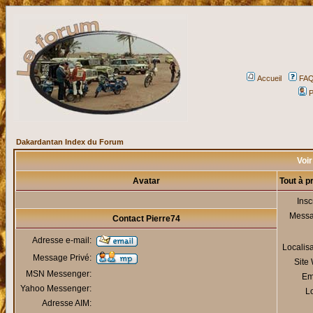
Accueil
FA
P
Dakardantan Index du Forum
Voir
Avatar
Tout à p
Insc
Mess
Contact Pierre74
Adresse e-mail:
Localis
Message Privé:
Site
MSN Messenger:
Em
Yahoo Messenger:
Lo
Adresse AIM: