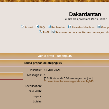
Dakardantan
Le site des premiers Paris Dakar
Accueil
FAQ
Rechercher
Liste des Membres
Groupe
Profil
Se connecter pour vérifier ses messages pri
Voir le profil :: stephg045
Tout à propos de stephg045
Inscrit le:
16 Juil 2021
Messages:
1
[0.01% du total / 0.00 messages par jour]
Trouver tous les messages de stephg045
Localisation:
Site Web:
Emploi:
Loisirs: