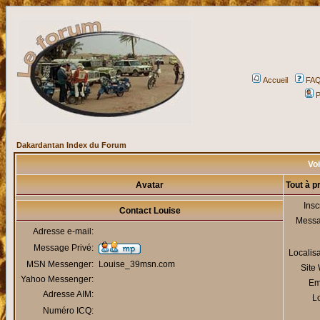
Accueil
FA
P
Dakardantan Index du Forum
Voi
Avatar
Tout à p
Insc
Contact Louise
Mess
Adresse e-mail:
Message Privé:
Localis
MSN Messenger:
Louise_39msn.com
Site
Yahoo Messenger:
Em
Adresse AIM:
Lo
Numéro ICQ: