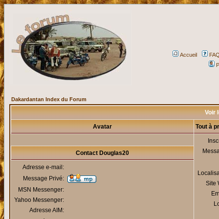
Accueil
FA
P
Dakardantan Index du Forum
Voir 
Avatar
Tout à 
Insc
Mess
Contact Douglas20
Adresse e-mail:
Localis
Message Privé:
Site
MSN Messenger:
Em
Yahoo Messenger:
Lo
Adresse AIM: