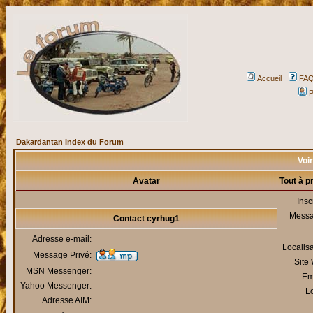
Accueil
FA
P
Dakardantan Index du Forum
Voir
Avatar
Tout à p
Insc
Mess
Contact cyrhug1
Adresse e-mail:
Localis
Message Privé:
Site
MSN Messenger:
Em
Yahoo Messenger:
Lo
Adresse AIM: