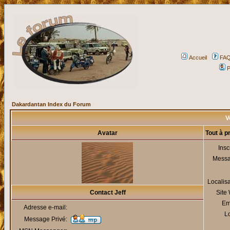
Accueil
FA
P
Dakardantan Index du Forum
Vo
Avatar
Tout à p
Insc
Mess
Localis
Contact Jeff
Site
Em
Adresse e-mail:
Lo
Message Privé: