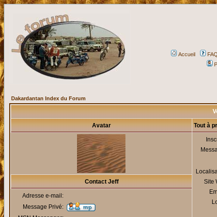
Accueil
FA
P
Dakardantan Index du Forum
Vo
Avatar
Tout à p
Insc
Mess
Localis
Contact Jeff
Site
Em
Adresse e-mail:
Lo
Message Privé: