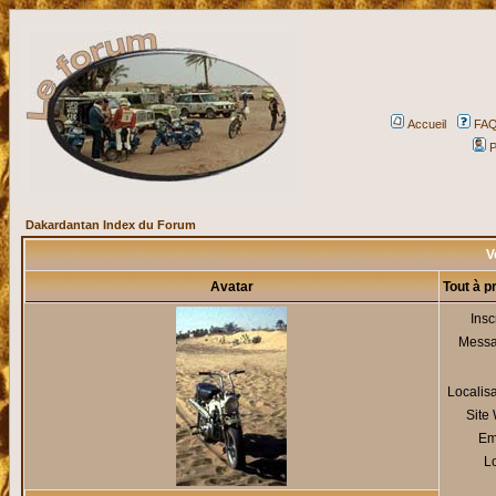
Accueil
FA
P
Dakardantan Index du Forum
V
Avatar
Tout à p
Insc
Mess
Localis
Site
Em
Lo