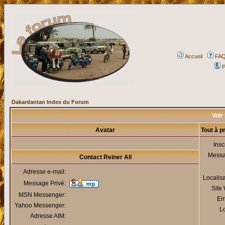
Accueil
FA
P
Dakardantan Index du Forum
Voir 
Avatar
Tout à p
Insc
Mess
Contact Reiner All
Adresse e-mail:
Localis
Message Privé:
Site
MSN Messenger:
Em
Yahoo Messenger:
Lo
Adresse AIM: