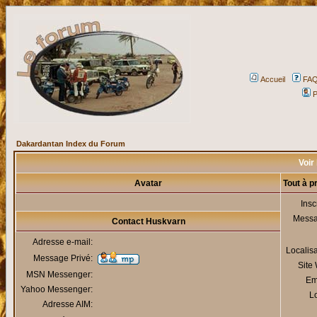
Accueil
FA
P
Dakardantan Index du Forum
Voir 
Avatar
Tout à 
Insc
Mess
Contact Huskvarn
Adresse e-mail:
Localis
Message Privé:
Site
MSN Messenger:
Em
Yahoo Messenger:
Lo
Adresse AIM: