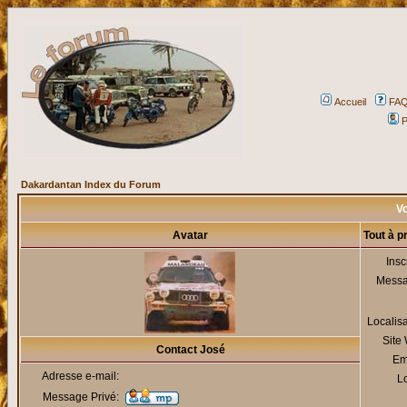
Accueil
FA
P
Dakardantan Index du Forum
Vo
Avatar
Tout à p
Insc
Mess
Localis
Site
Contact José
Em
Adresse e-mail:
Lo
Message Privé: