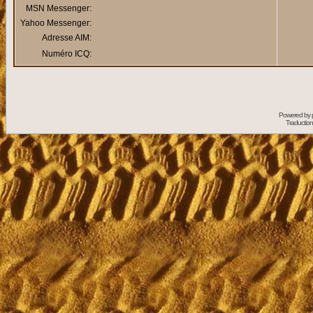
MSN Messenger:
Yahoo Messenger:
Adresse AIM:
Numéro ICQ:
Powered by
Traduction