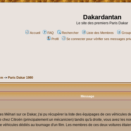
Dakardantan
Le site des premiers Paris Dakar
Accueil
FAQ
Rechercher
Liste des Membres
Groupe
Profil
Se connecter pour vérifier ses messages pri
um
->
Paris Dakar 1980
Message
des Méhari sur ce Dakar, j'ai pu récupérer la liste des équipages de ces véhicules 
e chez Citroën (principalement un mécanicien) tandis qu'à droite, vous avez les 
it de véhicules dédiés au tournage d'un film. Les membres de ces deux voitures ét