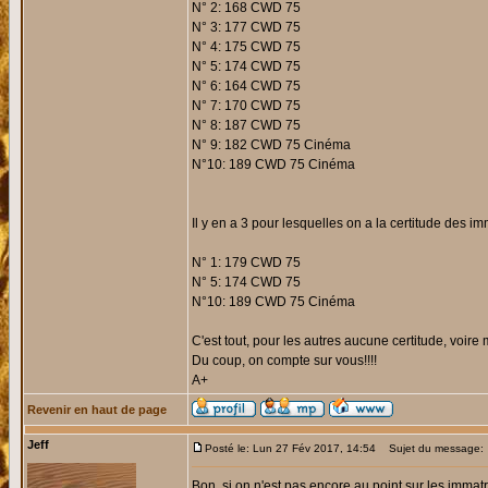
N° 2: 168 CWD 75
N° 3: 177 CWD 75
N° 4: 175 CWD 75
N° 5: 174 CWD 75
N° 6: 164 CWD 75
N° 7: 170 CWD 75
N° 8: 187 CWD 75
N° 9: 182 CWD 75 Cinéma
N°10: 189 CWD 75 Cinéma
Il y en a 3 pour lesquelles on a la certitude des im
N° 1: 179 CWD 75
N° 5: 174 CWD 75
N°10: 189 CWD 75 Cinéma
C'est tout, pour les autres aucune certitude, voire 
Du coup, on compte sur vous!!!!
A+
Revenir en haut de page
Jeff
Posté le: Lun 27 Fév 2017, 14:54
Sujet du message:
Bon, si on n'est pas encore au point sur les immat