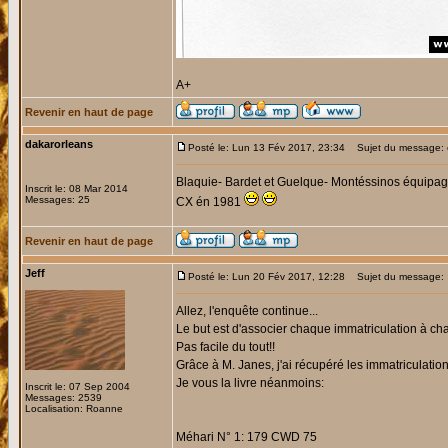
A+
Revenir en haut de page
dakarorleans
Posté le: Lun 13 Fév 2017, 23:34
Sujet du message: é
Blaquie- Bardet et Guelque- Montéssinos équipag
Inscrit le: 08 Mar 2014
Messages: 25
CX én 1981
Revenir en haut de page
Jeff
Posté le: Lun 20 Fév 2017, 12:28
Sujet du message:
Allez, l'enquête continue...
Le but est d'associer chaque immatriculation à cha
Pas facile du tout!!
Grâce à M. Janes, j'ai récupéré les immatriculations 
Je vous la livre néanmoins:
Inscrit le: 07 Sep 2004
Messages: 2539
Localisation: Roanne
Méhari N° 1: 179 CWD 75