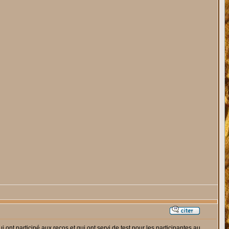
ont participé aux recos et qui ont servi de test pour les participantes au