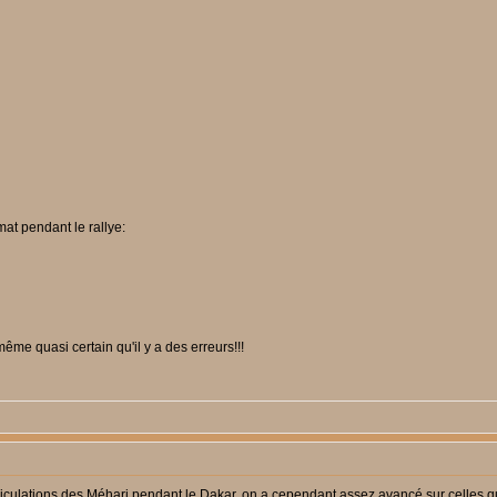
mat pendant le rallye:
même quasi certain qu'il y a des erreurs!!!
riculations des Méhari pendant le Dakar, on a cependant assez avancé sur celles qui 