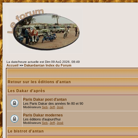
La date/heure actuelle est Dim 09 Aoû 2026, 08:49
Accueil
>>
Dakardantan Index du Forum
Retour sur les éditions d'antan
Les Dakar d'après
Paris Dakar post d'antan
Les Paris Dakar des années fin 80 et 90
Modérateurs
Seb
,
Jeff
,
José
Paris Dakar modernes
Les éditions d'aujourd'hui
Modérateurs
Seb
,
Jeff
,
José
Le bistrot d'antan