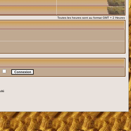
Toutes les heures sont au format GMT + 2 Heures
e
illé