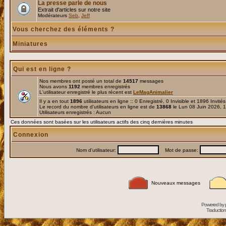
La presse parle de nous
Extrait d'articles sur notre site
Modérateurs
Seb
,
Jeff
Vous cherchez des éléments ?
Miniatures
Qui est en ligne ?
Nos membres ont posté un total de
14517
messages
Nous avons
1192
membres enregistrés
L'utilisateur enregistré le plus récent est
LeMagAnimalier
Il y a en tout
1896
utilisateurs en ligne :: 0 Enregistré, 0 Invisible et 1896 Invité
Le record du nombre d'utilisateurs en ligne est de
13868
le Lun 08 Juin 2026, 
Utilisateurs enregistrés : Aucun
Ces données sont basées sur les utilisateurs actifs des cinq dernières minutes
Connexion
Nom d'utilisateur:
Mot de passe:
Nouveaux messages
Powered by
Traduction