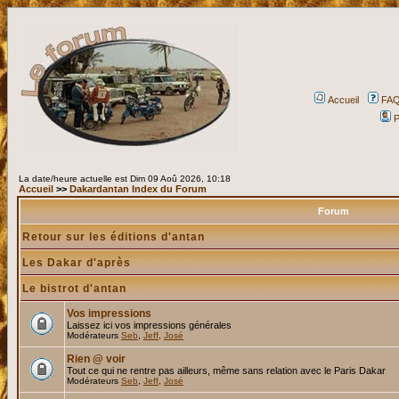
Accueil
FA
P
La date/heure actuelle est Dim 09 Aoû 2026, 10:18
Accueil
>>
Dakardantan Index du Forum
Forum
Retour sur les éditions d'antan
Les Dakar d'après
Le bistrot d'antan
Vos impressions
Laissez ici vos impressions générales
Modérateurs
Seb
,
Jeff
,
José
Rien @ voir
Tout ce qui ne rentre pas ailleurs, même sans relation avec le Paris Dakar
Modérateurs
Seb
,
Jeff
,
José