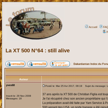
Accueil
FA
P
La XT 500 N°64 : still alive
Dakardantan Index du For
Auteur
yves68
Posté le: Mar 25 Avr 2017, 08:19
Sujet du message: La 
37 ans après la XT 500 de Christian Figlia est touj
Inscrit le: 29 Nov 2008
Je l'ai récupéré chez son ancien propriétaire qui 
Messages: 18
La préparation avait été faite par Yam Service à P
500 venant des USA, un porte bagage a été rajouté,