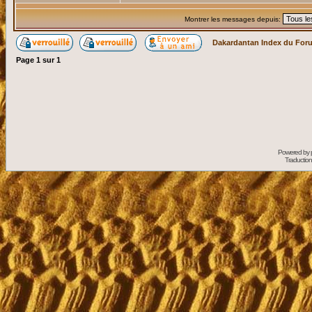
Montrer les messages depuis:
Dakardantan Index du For
Page
1
sur
1
Powered by
Traduction