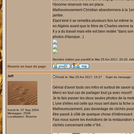
l'énorme réservoir mis en place.
Malheureusement Christian abandonnera à la 1er ét
jambe.
Etant kiné il se remettra plusieurs fois lui même la
en Algérie avant que le frère de Charles vienne la
Il y a du travail mais elle est bien restée "dans so
photos d'époque...)
Dernière édition par yves68 le Mar 25 Avr 2017, 20:20; édit
Revenir en haut de page
Jeff
Posté le: Mar 25 Avr 2017, 15:27
Sujet du message:
Génial d'avoir touts ces infos et surtout de savoir
Merci en tout cas de partager tout ça avec nous!!!
Je te fais passer les deux seules photos de la mot
L'une d'elles est celle qui nous sert dans la fiche 
Malheureusement, pas davantage de clichés pour le
Inscrit le: 07 Sep 2004
Messages: 2539
être passé à côté de quelque chose d'intéressant.
Localisation: Roanne
Fais nous suivre les évolutions de la restauratio
clichés concernant cette n°64...