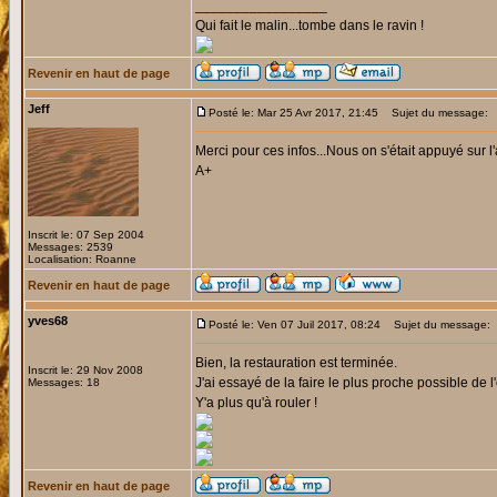
_________________
Qui fait le malin...tombe dans le ravin !
Revenir en haut de page
Jeff
Posté le: Mar 25 Avr 2017, 21:45
Sujet du message:
Merci pour ces infos...Nous on s'était appuyé sur l'
A+
Inscrit le: 07 Sep 2004
Messages: 2539
Localisation: Roanne
Revenir en haut de page
yves68
Posté le: Ven 07 Juil 2017, 08:24
Sujet du message:
Bien, la restauration est terminée.
Inscrit le: 29 Nov 2008
J'ai essayé de la faire le plus proche possible de l'o
Messages: 18
Y'a plus qu'à rouler !
Revenir en haut de page