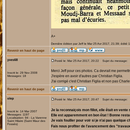
A+
Dernière édition par Jeff le Mar 25 Avr 2017, 21:39; édité 1
Revenir en haut de page
yves68
Posté le: Mar 25 Avr 2017, 20:22
Sujet du message:
Merci Jeff pour ces photos. Ca devrait me permettre
Inscrit le: 29 Nov 2008
J'espère en avoir d'autres par Christian Figlia.
Messages: 18
J'ai corrigé c'est Christian Figlia et non pas Charle
Revenir en haut de page
olep
Posté le: Mar 25 Avr 2017, 20:47
Sujet du message:
Je la reconnaiçois mon fillot, elle était en ven
Inscrit le: 14 Mar 2007
Messages: 1197
Elle est apparemment en bon état ! Bonne restau
Localisation: 94 - La Varenne
Je vais fouiller pour voir si je n'ai pas quelque
Saint Hilaire (Saint Maur des
Fossés)
Fais nous profiter de l'avancement des "travaux"