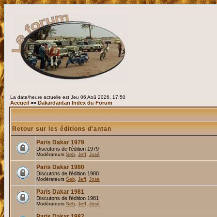
La date/heure actuelle est Jeu 06 Aoû 2026, 17:50
Accueil
>>
Dakardantan Index du Forum
Retour sur les éditions d'antan
Paris Dakar 1979
Discutons de l'édition 1979
Modérateurs
Seb
,
Jeff
,
José
Paris Dakar 1980
Discutons de l'édition 1980
Modérateurs
Seb
,
Jeff
,
José
Paris Dakar 1981
Discutons de l'édition 1981
Modérateurs
Seb
,
Jeff
,
José
Paris Dakar 1982