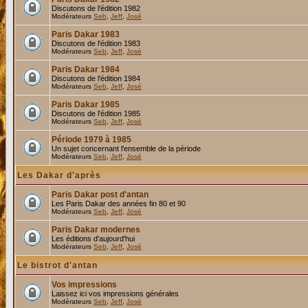
Discutons de l'édition 1982
Modérateurs
Seb
,
Jeff
,
José
Paris Dakar 1983
Discutons de l'édition 1983
Modérateurs
Seb
,
Jeff
,
José
Paris Dakar 1984
Discutons de l'édition 1984
Modérateurs
Seb
,
Jeff
,
José
Paris Dakar 1985
Discutons de l'édition 1985
Modérateurs
Seb
,
Jeff
,
José
Période 1979 à 1985
Un sujet concernant l'ensemble de la période
Modérateurs
Seb
,
Jeff
,
José
Les Dakar d'après
Paris Dakar post d'antan
Les Paris Dakar des années fin 80 et 90
Modérateurs
Seb
,
Jeff
,
José
Paris Dakar modernes
Les éditions d'aujourd'hui
Modérateurs
Seb
,
Jeff
,
José
Le bistrot d'antan
Vos impressions
Laissez ici vos impressions générales
Modérateurs
Seb
,
Jeff
,
José