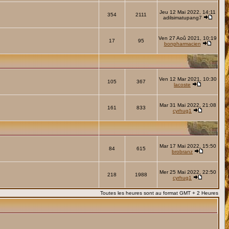
Jeu 12 Mai 2022, 14:11
354
2111
adilsimatupang7
Ven 27 Aoû 2021, 10:19
17
95
bonpharmacien
Ven 12 Mar 2021, 10:30
105
367
lacoste
Mar 31 Mai 2022, 21:08
161
833
cyrhug1
Mar 17 Mai 2022, 15:50
84
615
brobranz
Mer 25 Mai 2022, 22:50
218
1988
cyrhug1
Toutes les heures sont au format GMT + 2 Heures