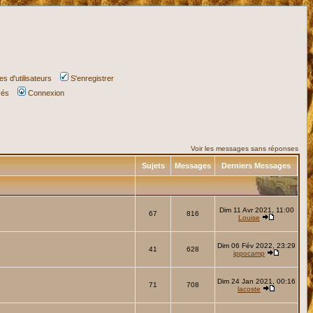
s d'utilisateurs
S'enregistrer
vés
Connexion
Voir les messages sans réponses
Sujets
Messages
Derniers Messages
Dim 11 Avr 2021, 11:00
67
816
Louise
Dim 06 Fév 2022, 23:29
41
628
ippocamp
Dim 24 Jan 2021, 00:16
71
708
lacoste