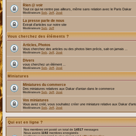
Rien @ voir
Tout ce qui ne rentre pas ailleurs, même sans relation avec le Paris Dakar
Modérateurs
Seb
,
Jeff
,
José
La presse parle de nous
Extrait d'articles sur notre site
Modérateurs
Seb
,
Jeff
Vous cherchez des éléments ?
Articles, Photos
Vous cherchez des articles ou des photos bien précis, sait-on jamais ...
Modérateurs
Seb
,
Jeff
,
José
Divers
vous cherchez un élément ...
Modérateurs
Seb
,
Jeff
,
José
Miniatures
Miniatures du commerce
Des miniatures relatives aux Dakar d'antan dans le commerce
Modérateurs
Seb
,
Jeff
,
José
Vos miniatures
Vous avez créé, vous souhaitez créer une miniature relative aux Dakar d'an
Modérateurs
Seb
,
Jeff
,
José
Qui est en ligne ?
Nos membres ont posté un total de
14517
messages
Nous avons
1192
membres enregistrés