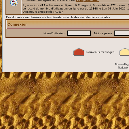
L'utilisateur enregistré le plus récent est
LeMagAnimalier
Il y a en tout
472
utilisateurs en ligne :: 0 Enregistré, 0 Invisible et 472 Invités 
Le record du nombre d'utilisateurs en ligne est de
13868
le Lun 08 Juin 2026, 
Utilisateurs enregistrés : Aucun
Ces données sont basées sur les utilisateurs actifs des cinq dernières minutes
Connexion
Nom d'utilisateur:
Mot de passe:
Nouveaux messages
Powered by
Traduction