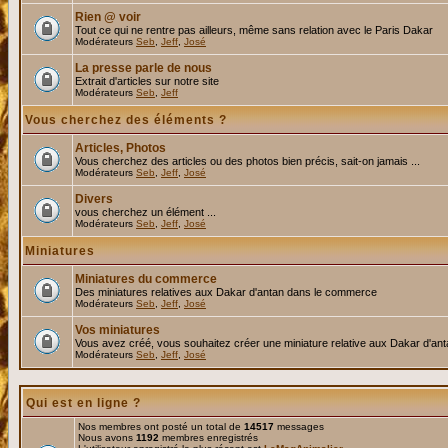
Rien @ voir
Tout ce qui ne rentre pas ailleurs, même sans relation avec le Paris Dakar
Modérateurs
Seb
,
Jeff
,
José
La presse parle de nous
Extrait d'articles sur notre site
Modérateurs
Seb
,
Jeff
Vous cherchez des éléments ?
Articles, Photos
Vous cherchez des articles ou des photos bien précis, sait-on jamais ...
Modérateurs
Seb
,
Jeff
,
José
Divers
vous cherchez un élément ...
Modérateurs
Seb
,
Jeff
,
José
Miniatures
Miniatures du commerce
Des miniatures relatives aux Dakar d'antan dans le commerce
Modérateurs
Seb
,
Jeff
,
José
Vos miniatures
Vous avez créé, vous souhaitez créer une miniature relative aux Dakar d'an
Modérateurs
Seb
,
Jeff
,
José
Qui est en ligne ?
Nos membres ont posté un total de
14517
messages
Nous avons
1192
membres enregistrés