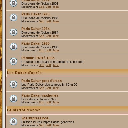
Discutons de l'édition 1982
Modérateurs
Seb
,
Jeff
,
José
Paris Dakar 1983
Discutons de l'édition 1983
Modérateurs
Seb
,
Jeff
,
José
Paris Dakar 1984
Discutons de l'édition 1984
Modérateurs
Seb
,
Jeff
,
José
Paris Dakar 1985
Discutons de l'édition 1985
Modérateurs
Seb
,
Jeff
,
José
Période 1979 à 1985
Un sujet concernant l'ensemble de la période
Modérateurs
Seb
,
Jeff
,
José
Les Dakar d'après
Paris Dakar post d'antan
Les Paris Dakar des années fin 80 et 90
Modérateurs
Seb
,
Jeff
,
José
Paris Dakar modernes
Les éditions d'aujourd'hui
Modérateurs
Seb
,
Jeff
,
José
Le bistrot d'antan
Vos impressions
Laissez ici vos impressions générales
Modérateurs
Seb
,
Jeff
,
José