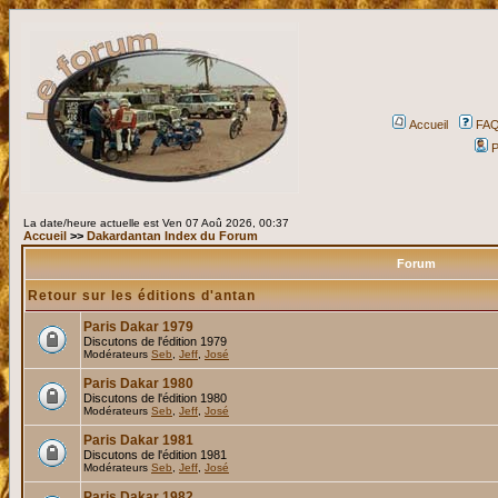
Accueil
FA
P
La date/heure actuelle est Ven 07 Aoû 2026, 00:37
Accueil
>>
Dakardantan Index du Forum
Forum
Retour sur les éditions d'antan
Paris Dakar 1979
Discutons de l'édition 1979
Modérateurs
Seb
,
Jeff
,
José
Paris Dakar 1980
Discutons de l'édition 1980
Modérateurs
Seb
,
Jeff
,
José
Paris Dakar 1981
Discutons de l'édition 1981
Modérateurs
Seb
,
Jeff
,
José
Paris Dakar 1982