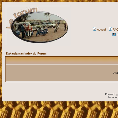
Accueil
FA
P
Dakardantan Index du Forum
Auc
Powered by
Traduction