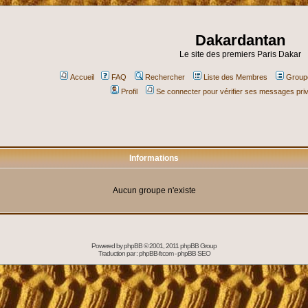
Dakardantan
Le site des premiers Paris Dakar
Accueil
FAQ
Rechercher
Liste des Membres
Groupe
Profil
Se connecter pour vérifier ses messages pri
Informations
Aucun groupe n'existe
Powered by
phpBB
© 2001, 2011 phpBB Group
Traduction par :
phpBB-fr.com
-
phpBB SEO