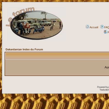
Accueil
FA
P
Dakardantan Index du Forum
Auc
Powered by
Traduction