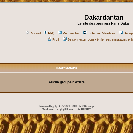
Dakardantan
Le site des premiers Paris Dakar
Accueil
FAQ
Rechercher
Liste des Membres
Groupe
Profil
Se connecter pour vérifier ses messages pri
Informations
Aucun groupe n'existe
Powered by
phpBB
© 2001, 2011 phpBB Group
Traduction par :
phpBB-fr.com
-
phpBB SEO