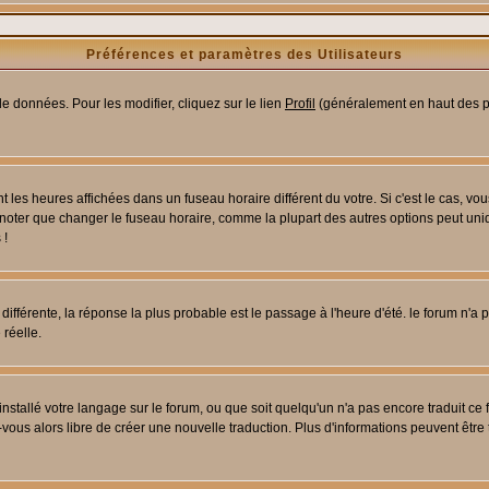
Préférences et paramètres des Utilisateurs
e données. Pour les modifier, cliquez sur le lien
Profil
(généralement en haut des pa
 les heures affichées dans un fuseau horaire différent du votre. Si c'est le cas, vo
 noter que changer le fuseau horaire, comme la plupart des autres options peut uniq
 !
 différente, la réponse la plus probable est le passage à l'heure d'été. le forum n'a
 réelle.
 installé votre langage sur le forum, ou que soit quelqu'un n'a pas encore traduit c
z-vous alors libre de créer une nouvelle traduction. Plus d'informations peuvent être