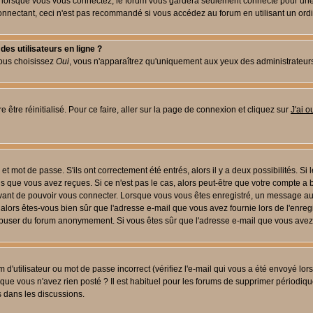
lorsque vous vous connectez, le forum vous gardera seulement connecté pour une pé
nectant, ceci n'est pas recommandé si vous accédez au forum en utilisant un ordinat
es utilisateurs en ligne ?
vous choisissez
Oui
, vous n'apparaîtrez qu'uniquement aux yeux des administrateur
 être réinitialisé. Pour ce faire, aller sur la page de connexion et cliquez sur
J'ai 
t mot de passe. S'ils ont correctement été entrés, alors il y a deux possibilités. Si
s que vous avez reçues. Si ce n'est pas le cas, alors peut-être que votre compte a 
avant de pouvoir vous connecter. Lorsque vous vous êtes enregistré, un message aur
u, alors êtes-vous bien sûr que l'adresse e-mail que vous avez fournie lors de l'enreg
s abuser du forum anonymement. Si vous êtes sûr que l'adresse e-mail que vous avez f
d'utilisateur ou mot de passe incorrect (vérifiez l'e-mail qui vous a été envoyé lo
que vous n'avez rien posté ? Il est habituel pour les forums de supprimer périodique
 dans les discussions.