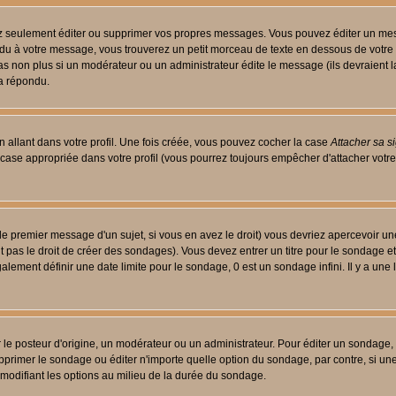
 seulement éditer ou supprimer vos propres messages. Vous pouvez éditer un messa
 à votre message, vous trouverez un petit morceau de texte en dessous de votre me
 pas non plus si un modérateur ou un administrateur édite le message (ils devraient l
 a répondu.
 allant dans votre profil. Une fois créée, vous pouvez cocher la case
Attacher sa s
case appropriée dans votre profil (vous pourrez toujours empêcher d'attacher votre
le premier message d'un sujet, si vous en avez le droit) vous devriez apercevoir un
 pas le droit de créer des sondages). Vous devez entrer un titre pour le sondage e
lement définir une date limite pour le sondage, 0 est un sondage infini. Il y a une l
osteur d'origine, un modérateur ou un administrateur. Pour éditer un sondage, cli
primer le sondage ou éditer n'importe quelle option du sondage, par contre, si un
 modifiant les options au milieu de la durée du sondage.