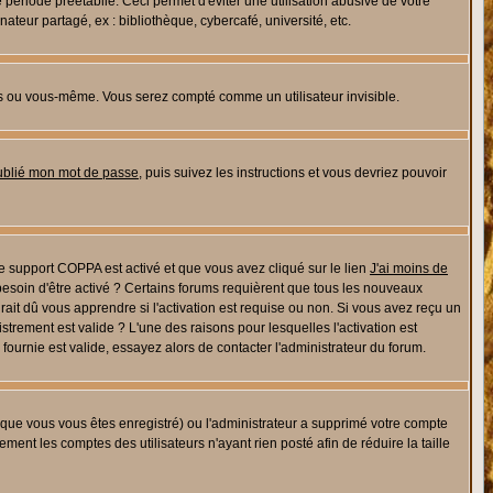
riode préétablie. Ceci permet d'éviter une utilisation abusive de votre
eur partagé, ex : bibliothèque, cybercafé, université, etc.
s ou vous-même. Vous serez compté comme un utilisateur invisible.
oublié mon mot de passe
, puis suivez les instructions et vous devriez pouvoir
 le support COPPA est activé et que vous avez cliqué sur le lien
J'ai moins de
besoin d'être activé ? Certains forums requièrent que tous les nouveaux
ait dû vous apprendre si l'activation est requise ou non. Si vous avez reçu un
istrement est valide ? L'une des raisons pour lesquelles l'activation est
ournie est valide, essayez alors de contacter l'administrateur du forum.
rsque vous vous êtes enregistré) ou l'administrateur a supprimé votre compte
ment les comptes des utilisateurs n'ayant rien posté afin de réduire la taille