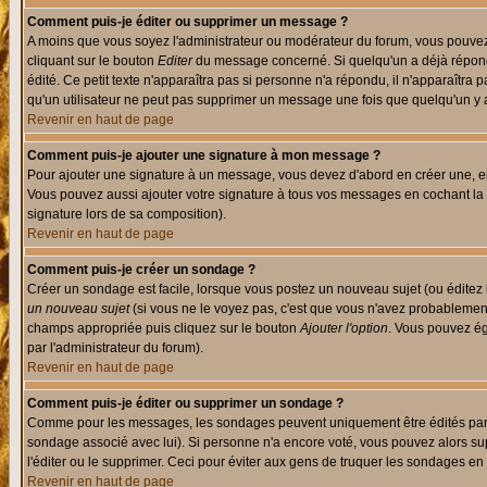
Comment puis-je éditer ou supprimer un message ?
A moins que vous soyez l'administrateur ou modérateur du forum, vous pouvez
cliquant sur le bouton
Editer
du message concerné. Si quelqu'un a déjà répondu
édité. Ce petit texte n'apparaîtra pas si personne n'a répondu, il n'apparaîtra
qu'un utilisateur ne peut pas supprimer un message une fois que quelqu'un y
Revenir en haut de page
Comment puis-je ajouter une signature à mon message ?
Pour ajouter une signature à un message, vous devez d'abord en créer une, en
Vous pouvez aussi ajouter votre signature à tous vos messages en cochant la 
signature lors de sa composition).
Revenir en haut de page
Comment puis-je créer un sondage ?
Créer un sondage est facile, lorsque vous postez un nouveau sujet (ou éditez 
un nouveau sujet
(si vous ne le voyez pas, c'est que vous n'avez probablement
champs appropriée puis cliquez sur le bouton
Ajouter l'option
. Vous pouvez éga
par l'administrateur du forum).
Revenir en haut de page
Comment puis-je éditer ou supprimer un sondage ?
Comme pour les messages, les sondages peuvent uniquement être édités par le p
sondage associé avec lui). Si personne n'a encore voté, vous pouvez alors sup
l'éditer ou le supprimer. Ceci pour éviter aux gens de truquer les sondages en
Revenir en haut de page