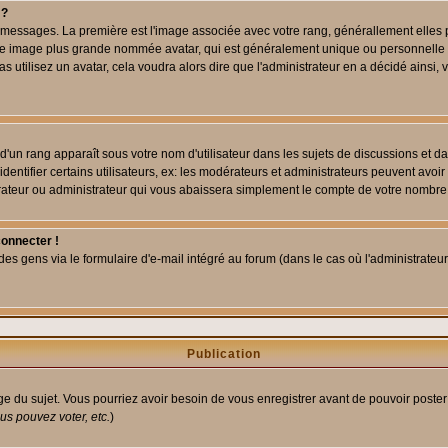
 ?
des messages. La première est l'image associée avec votre rang, générallement elle
 une image plus grande nommée avatar, qui est généralement unique ou personnelle à c
as utilisez un avatar, cela voudra alors dire que l'administrateur en a décidé ains
d'un rang apparaît sous votre nom d'utilisateur dans les sujets de discussions et dans
tifier certains utilisateurs, ex: les modérateurs et administrateurs peuvent avoir u
rateur ou administrateur qui vous abaissera simplement le compte de votre nombre
connecter !
 gens via le formulaire d'e-mail intégré au forum (dans le cas où l'administrateur aur
Publication
age du sujet. Vous pourriez avoir besoin de vous enregistrer avant de pouvoir poster
s pouvez voter, etc.
)