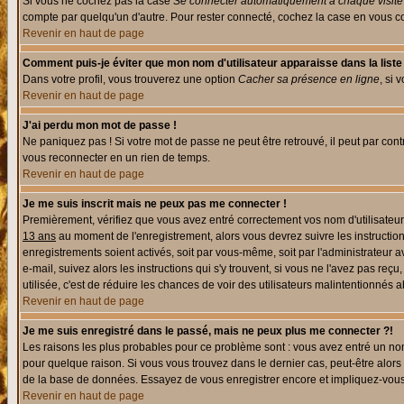
Si vous ne cochez pas la case
Se connecter automatiquement à chaque visite
compte par quelqu'un d'autre. Pour rester connecté, cochez la case en vous con
Revenir en haut de page
Comment puis-je éviter que mon nom d'utilisateur apparaisse dans la liste d
Dans votre profil, vous trouverez une option
Cacher sa présence en ligne
, si 
Revenir en haut de page
J'ai perdu mon mot de passe !
Ne paniquez pas ! Si votre mot de passe ne peut être retrouvé, il peut par contre
vous reconnecter en un rien de temps.
Revenir en haut de page
Je me suis inscrit mais ne peux pas me connecter !
Premièrement, vérifiez que vous avez entré correctement vos nom d'utilisateur e
13 ans
au moment de l'enregistrement, alors vous devrez suivre les instruction
enregistrements soient activés, soit par vous-même, soit par l'administrateur 
e-mail, suivez alors les instructions qui s'y trouvent, si vous ne l'avez pas reç
utilisée, c'est de réduire les chances de voir des utilisateurs malintentionné
Revenir en haut de page
Je me suis enregistré dans le passé, mais ne peux plus me connecter ?!
Les raisons les plus probables pour ce problème sont : vous avez entré un nom 
pour quelque raison. Si vous vous trouvez dans le dernier cas, peut-être alors 
de la base de données. Essayez de vous enregistrer encore et impliquez-vous
Revenir en haut de page