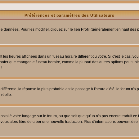
Préférences et paramètres des Utilisateurs
e données. Pour les modifier, cliquez sur le lien
Profil
(généralement en haut des pa
 les heures affichées dans un fuseau horaire différent du votre. Si c'est le cas, vo
 noter que changer le fuseau horaire, comme la plupart des autres options peut uniq
 !
 différente, la réponse la plus probable est le passage à l'heure d'été. le forum n'a
 réelle.
 installé votre langage sur le forum, ou que soit quelqu'un n'a pas encore traduit c
z-vous alors libre de créer une nouvelle traduction. Plus d'informations peuvent être