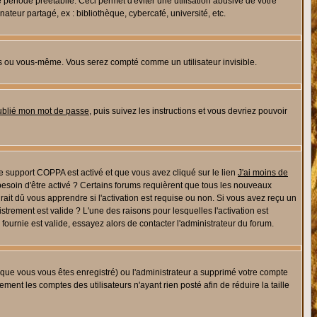
riode préétablie. Ceci permet d'éviter une utilisation abusive de votre
eur partagé, ex : bibliothèque, cybercafé, université, etc.
s ou vous-même. Vous serez compté comme un utilisateur invisible.
oublié mon mot de passe
, puis suivez les instructions et vous devriez pouvoir
 le support COPPA est activé et que vous avez cliqué sur le lien
J'ai moins de
besoin d'être activé ? Certains forums requièrent que tous les nouveaux
ait dû vous apprendre si l'activation est requise ou non. Si vous avez reçu un
istrement est valide ? L'une des raisons pour lesquelles l'activation est
ournie est valide, essayez alors de contacter l'administrateur du forum.
rsque vous vous êtes enregistré) ou l'administrateur a supprimé votre compte
ment les comptes des utilisateurs n'ayant rien posté afin de réduire la taille