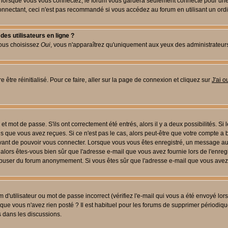
lorsque vous vous connectez, le forum vous gardera seulement connecté pour une pé
nectant, ceci n'est pas recommandé si vous accédez au forum en utilisant un ordinat
es utilisateurs en ligne ?
vous choisissez
Oui
, vous n'apparaîtrez qu'uniquement aux yeux des administrateur
 être réinitialisé. Pour ce faire, aller sur la page de connexion et cliquez sur
J'ai 
t mot de passe. S'ils ont correctement été entrés, alors il y a deux possibilités. Si
s que vous avez reçues. Si ce n'est pas le cas, alors peut-être que votre compte a 
avant de pouvoir vous connecter. Lorsque vous vous êtes enregistré, un message aur
u, alors êtes-vous bien sûr que l'adresse e-mail que vous avez fournie lors de l'enreg
s abuser du forum anonymement. Si vous êtes sûr que l'adresse e-mail que vous avez f
d'utilisateur ou mot de passe incorrect (vérifiez l'e-mail qui vous a été envoyé lo
que vous n'avez rien posté ? Il est habituel pour les forums de supprimer périodique
 dans les discussions.