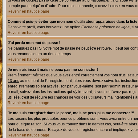
Si vous ne cochez pas la case
Se connecter automatiquement à chaque visite
compte par quelqu'un d'autre. Pour rester connecté, cochez la case en vous con
Revenir en haut de page
Comment puis-je éviter que mon nom d'utilisateur apparaisse dans la liste d
Dans votre profil, vous trouverez une option
Cacher sa présence en ligne
, si 
Revenir en haut de page
J'ai perdu mon mot de passe !
Ne paniquez pas ! Si votre mot de passe ne peut être retrouvé, il peut par contre
vous reconnecter en un rien de temps.
Revenir en haut de page
Je me suis inscrit mais ne peux pas me connecter !
Premièrement, vérifiez que vous avez entré correctement vos nom d'utilisateur e
13 ans
au moment de l'enregistrement, alors vous devrez suivre les instruction
enregistrements soient activés, soit par vous-même, soit par l'administrateur 
e-mail, suivez alors les instructions qui s'y trouvent, si vous ne l'avez pas reç
utilisée, c'est de réduire les chances de voir des utilisateurs malintentionné
Revenir en haut de page
Je me suis enregistré dans le passé, mais ne peux plus me connecter ?!
Les raisons les plus probables pour ce problème sont : vous avez entré un nom 
pour quelque raison. Si vous vous trouvez dans le dernier cas, peut-être alors 
de la base de données. Essayez de vous enregistrer encore et impliquez-vous
Revenir en haut de page