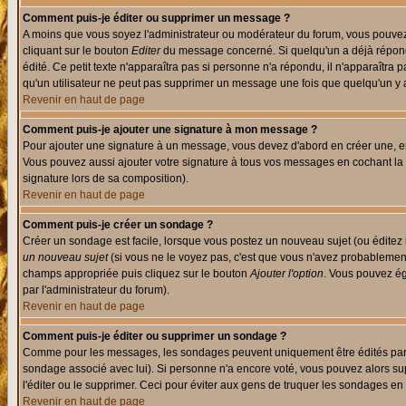
Comment puis-je éditer ou supprimer un message ?
A moins que vous soyez l'administrateur ou modérateur du forum, vous pouvez
cliquant sur le bouton
Editer
du message concerné. Si quelqu'un a déjà répondu
édité. Ce petit texte n'apparaîtra pas si personne n'a répondu, il n'apparaîtra
qu'un utilisateur ne peut pas supprimer un message une fois que quelqu'un y
Revenir en haut de page
Comment puis-je ajouter une signature à mon message ?
Pour ajouter une signature à un message, vous devez d'abord en créer une, en
Vous pouvez aussi ajouter votre signature à tous vos messages en cochant la 
signature lors de sa composition).
Revenir en haut de page
Comment puis-je créer un sondage ?
Créer un sondage est facile, lorsque vous postez un nouveau sujet (ou éditez 
un nouveau sujet
(si vous ne le voyez pas, c'est que vous n'avez probablement
champs appropriée puis cliquez sur le bouton
Ajouter l'option
. Vous pouvez éga
par l'administrateur du forum).
Revenir en haut de page
Comment puis-je éditer ou supprimer un sondage ?
Comme pour les messages, les sondages peuvent uniquement être édités par le p
sondage associé avec lui). Si personne n'a encore voté, vous pouvez alors sup
l'éditer ou le supprimer. Ceci pour éviter aux gens de truquer les sondages en
Revenir en haut de page