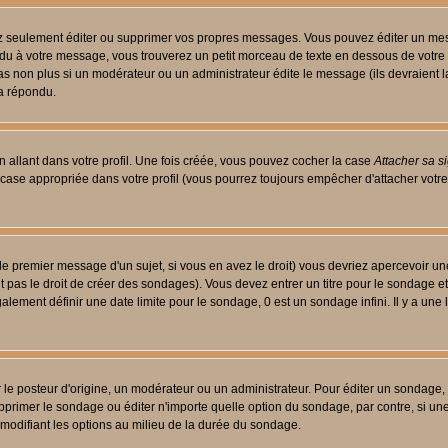
 seulement éditer ou supprimer vos propres messages. Vous pouvez éditer un messa
 à votre message, vous trouverez un petit morceau de texte en dessous de votre me
 pas non plus si un modérateur ou un administrateur édite le message (ils devraient l
 a répondu.
 allant dans votre profil. Une fois créée, vous pouvez cocher la case
Attacher sa s
case appropriée dans votre profil (vous pourrez toujours empêcher d'attacher votre
le premier message d'un sujet, si vous en avez le droit) vous devriez apercevoir un
 pas le droit de créer des sondages). Vous devez entrer un titre pour le sondage e
lement définir une date limite pour le sondage, 0 est un sondage infini. Il y a une l
osteur d'origine, un modérateur ou un administrateur. Pour éditer un sondage, cli
primer le sondage ou éditer n'importe quelle option du sondage, par contre, si un
 modifiant les options au milieu de la durée du sondage.