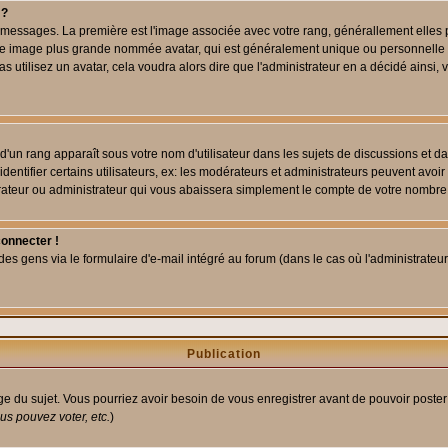
 ?
des messages. La première est l'image associée avec votre rang, générallement elle
 une image plus grande nommée avatar, qui est généralement unique ou personnelle à c
as utilisez un avatar, cela voudra alors dire que l'administrateur en a décidé ains
d'un rang apparaît sous votre nom d'utilisateur dans les sujets de discussions et dans
tifier certains utilisateurs, ex: les modérateurs et administrateurs peuvent avoir u
rateur ou administrateur qui vous abaissera simplement le compte de votre nombre
connecter !
 gens via le formulaire d'e-mail intégré au forum (dans le cas où l'administrateur aur
Publication
age du sujet. Vous pourriez avoir besoin de vous enregistrer avant de pouvoir poster
s pouvez voter, etc.
)