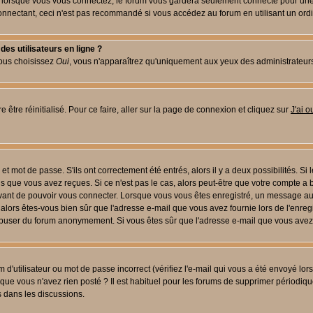
lorsque vous vous connectez, le forum vous gardera seulement connecté pour une pé
nectant, ceci n'est pas recommandé si vous accédez au forum en utilisant un ordinat
es utilisateurs en ligne ?
vous choisissez
Oui
, vous n'apparaîtrez qu'uniquement aux yeux des administrateur
 être réinitialisé. Pour ce faire, aller sur la page de connexion et cliquez sur
J'ai 
t mot de passe. S'ils ont correctement été entrés, alors il y a deux possibilités. Si
s que vous avez reçues. Si ce n'est pas le cas, alors peut-être que votre compte a 
avant de pouvoir vous connecter. Lorsque vous vous êtes enregistré, un message aur
u, alors êtes-vous bien sûr que l'adresse e-mail que vous avez fournie lors de l'enreg
s abuser du forum anonymement. Si vous êtes sûr que l'adresse e-mail que vous avez f
d'utilisateur ou mot de passe incorrect (vérifiez l'e-mail qui vous a été envoyé lo
que vous n'avez rien posté ? Il est habituel pour les forums de supprimer périodique
 dans les discussions.