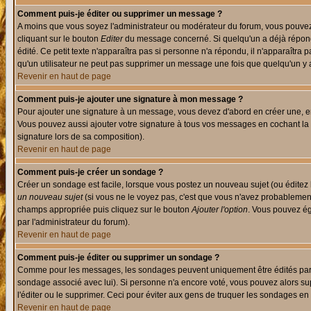
Comment puis-je éditer ou supprimer un message ?
A moins que vous soyez l'administrateur ou modérateur du forum, vous pouvez
cliquant sur le bouton
Editer
du message concerné. Si quelqu'un a déjà répondu
édité. Ce petit texte n'apparaîtra pas si personne n'a répondu, il n'apparaîtra
qu'un utilisateur ne peut pas supprimer un message une fois que quelqu'un y
Revenir en haut de page
Comment puis-je ajouter une signature à mon message ?
Pour ajouter une signature à un message, vous devez d'abord en créer une, en
Vous pouvez aussi ajouter votre signature à tous vos messages en cochant la 
signature lors de sa composition).
Revenir en haut de page
Comment puis-je créer un sondage ?
Créer un sondage est facile, lorsque vous postez un nouveau sujet (ou éditez 
un nouveau sujet
(si vous ne le voyez pas, c'est que vous n'avez probablement
champs appropriée puis cliquez sur le bouton
Ajouter l'option
. Vous pouvez éga
par l'administrateur du forum).
Revenir en haut de page
Comment puis-je éditer ou supprimer un sondage ?
Comme pour les messages, les sondages peuvent uniquement être édités par le p
sondage associé avec lui). Si personne n'a encore voté, vous pouvez alors sup
l'éditer ou le supprimer. Ceci pour éviter aux gens de truquer les sondages en
Revenir en haut de page