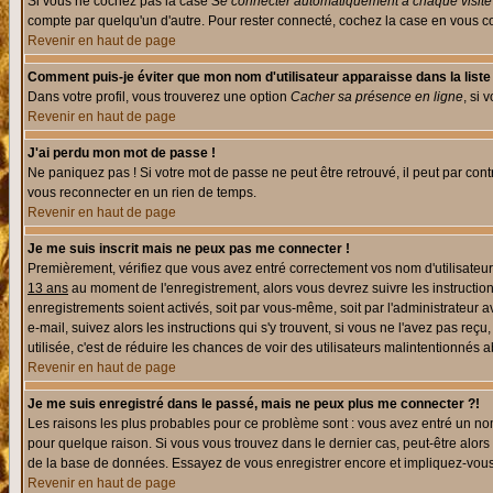
Si vous ne cochez pas la case
Se connecter automatiquement à chaque visite
compte par quelqu'un d'autre. Pour rester connecté, cochez la case en vous con
Revenir en haut de page
Comment puis-je éviter que mon nom d'utilisateur apparaisse dans la liste d
Dans votre profil, vous trouverez une option
Cacher sa présence en ligne
, si 
Revenir en haut de page
J'ai perdu mon mot de passe !
Ne paniquez pas ! Si votre mot de passe ne peut être retrouvé, il peut par contre
vous reconnecter en un rien de temps.
Revenir en haut de page
Je me suis inscrit mais ne peux pas me connecter !
Premièrement, vérifiez que vous avez entré correctement vos nom d'utilisateur e
13 ans
au moment de l'enregistrement, alors vous devrez suivre les instruction
enregistrements soient activés, soit par vous-même, soit par l'administrateur 
e-mail, suivez alors les instructions qui s'y trouvent, si vous ne l'avez pas reç
utilisée, c'est de réduire les chances de voir des utilisateurs malintentionné
Revenir en haut de page
Je me suis enregistré dans le passé, mais ne peux plus me connecter ?!
Les raisons les plus probables pour ce problème sont : vous avez entré un nom 
pour quelque raison. Si vous vous trouvez dans le dernier cas, peut-être alors 
de la base de données. Essayez de vous enregistrer encore et impliquez-vous
Revenir en haut de page