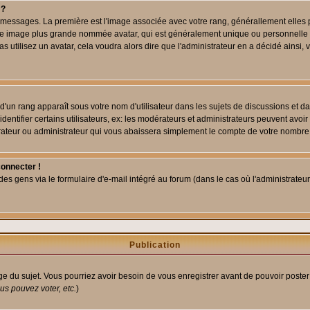
 ?
des messages. La première est l'image associée avec votre rang, générallement elle
 une image plus grande nommée avatar, qui est généralement unique ou personnelle à c
as utilisez un avatar, cela voudra alors dire que l'administrateur en a décidé ains
d'un rang apparaît sous votre nom d'utilisateur dans les sujets de discussions et dans
tifier certains utilisateurs, ex: les modérateurs et administrateurs peuvent avoir u
rateur ou administrateur qui vous abaissera simplement le compte de votre nombre
connecter !
 gens via le formulaire d'e-mail intégré au forum (dans le cas où l'administrateur aur
Publication
age du sujet. Vous pourriez avoir besoin de vous enregistrer avant de pouvoir poster
s pouvez voter, etc.
)