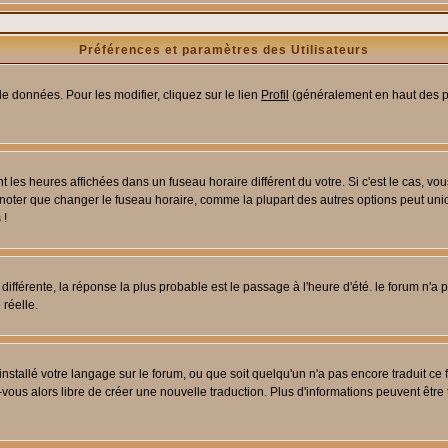
Préférences et paramètres des Utilisateurs
e données. Pour les modifier, cliquez sur le lien
Profil
(généralement en haut des pa
 les heures affichées dans un fuseau horaire différent du votre. Si c'est le cas, vo
 noter que changer le fuseau horaire, comme la plupart des autres options peut uniq
 !
 différente, la réponse la plus probable est le passage à l'heure d'été. le forum n'a
 réelle.
 installé votre langage sur le forum, ou que soit quelqu'un n'a pas encore traduit c
z-vous alors libre de créer une nouvelle traduction. Plus d'informations peuvent être