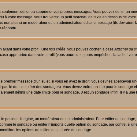
 seulement éditer ou supprimer vos propres messages. Vous pouvez éditer un messa
 à votre message, vous trouverez un petit morceau de texte en dessous de votre me
 pas non plus si un modérateur ou un administrateur édite le message (ils devraient l
 a répondu.
 allant dans votre profil. Une fois créée, vous pouvez cocher la case
Attacher sa s
case appropriée dans votre profil (vous pourrez toujours empêcher d'attacher votre
le premier message d'un sujet, si vous en avez le droit) vous devriez apercevoir un
 pas le droit de créer des sondages). Vous devez entrer un titre pour le sondage e
lement définir une date limite pour le sondage, 0 est un sondage infini. Il y a une l
osteur d'origine, un modérateur ou un administrateur. Pour éditer un sondage, cli
primer le sondage ou éditer n'importe quelle option du sondage, par contre, si un
 modifiant les options au milieu de la durée du sondage.