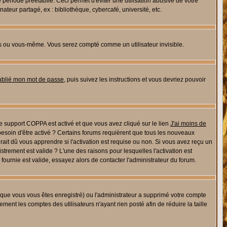
riode préétablie. Ceci permet d'éviter une utilisation abusive de votre
eur partagé, ex : bibliothèque, cybercafé, université, etc.
s ou vous-même. Vous serez compté comme un utilisateur invisible.
oublié mon mot de passe
, puis suivez les instructions et vous devriez pouvoir
 le support COPPA est activé et que vous avez cliqué sur le lien
J'ai moins de
besoin d'être activé ? Certains forums requièrent que tous les nouveaux
ait dû vous apprendre si l'activation est requise ou non. Si vous avez reçu un
istrement est valide ? L'une des raisons pour lesquelles l'activation est
ournie est valide, essayez alors de contacter l'administrateur du forum.
rsque vous vous êtes enregistré) ou l'administrateur a supprimé votre compte
ment les comptes des utilisateurs n'ayant rien posté afin de réduire la taille