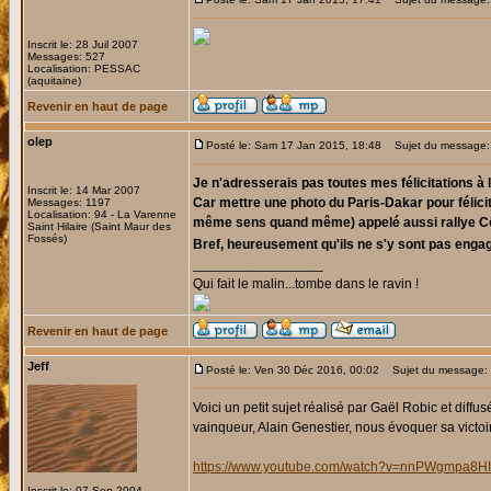
Inscrit le: 28 Juil 2007
Messages: 527
Localisation: PESSAC
(aquitaine)
Revenir en haut de page
olep
Posté le: Sam 17 Jan 2015, 18:48
Sujet du message:
Je n'adresserais pas toutes mes félicitations à l'
Inscrit le: 14 Mar 2007
Car mettre une photo du Paris-Dakar pour félicite
Messages: 1197
Localisation: 94 - La Varenne
même sens quand même) appelé aussi rallye Côte
Saint Hilaire (Saint Maur des
Fossés)
Bref, heureusement qu'ils ne s'y sont pas engagé
_________________
Qui fait le malin...tombe dans le ravin !
Revenir en haut de page
Jeff
Posté le: Ven 30 Déc 2016, 00:02
Sujet du message:
Voici un petit sujet réalisé par Gaël Robic et diff
vainqueur, Alain Genestier, nous évoquer sa victoi
https://www.youtube.com/watch?v=nnPWgmpa8HI
Inscrit le: 07 Sep 2004