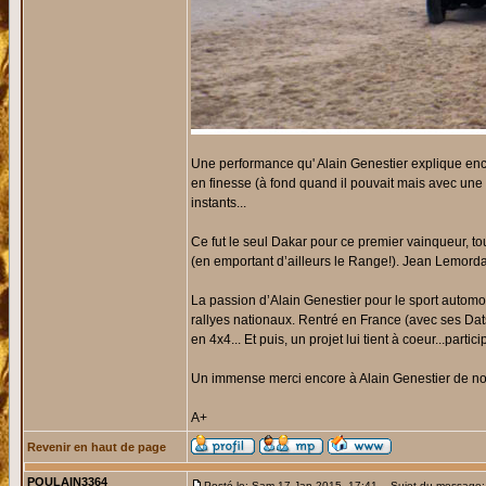
Une performance qu' Alain Genestier explique enc
en finesse (à fond quand il pouvait mais avec une l
instants...
Ce fut le seul Dakar pour ce premier vainqueur, t
(en emportant d’ailleurs le Range!). Jean Lemordan
La passion d’Alain Genestier pour le sport automob
rallyes nationaux. Rentré en France (avec ses Dats
en 4x4... Et puis, un projet lui tient à coeur...part
Un immense merci encore à Alain Genestier de nous
A+
Revenir en haut de page
POULAIN3364
Posté le: Sam 17 Jan 2015, 17:41
Sujet du message: