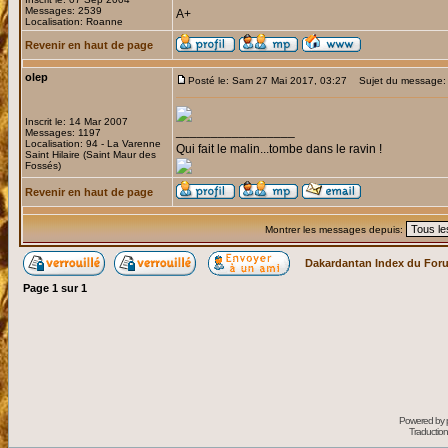
Messages: 2539
A+
Localisation: Roanne
Revenir en haut de page
olep
Posté le: Sam 27 Mai 2017, 03:27
Sujet du message:
Inscrit le: 14 Mar 2007
_________________
Messages: 1197
Localisation: 94 - La Varenne
Qui fait le malin...tombe dans le ravin !
Saint Hilaire (Saint Maur des
Fossés)
Revenir en haut de page
Montrer les messages depuis:
Dakardantan Index du For
Page
1
sur
1
Powered by
Traduction