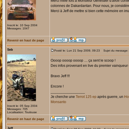
Merci mille fois à Monsieur Genestier d'avoir con
colonnes de Dakardantan. Pour nous, je considè
Merci à Jeff de mettre si bien cette mémoire en i
Inscrit le: 10 Sep 2004
Messages: 1047
Revenir en haut de page
Seb
Posté le: Lun 21 Sep 2009, 09:23
Sujet du message:
Oooop oooop oooop .... ça sent le scoop !
Des infos provenant en live du premier vainqueur d
Bravo Jeff !!!
Encore !
_________________
Je cherche une
Terrot 125 ep
après guerre, un
Hon
Monsanto
Inscrit le: 05 Sep 2004
Messages: 705
Localisation: Toulouse
Revenir en haut de page
Jeff