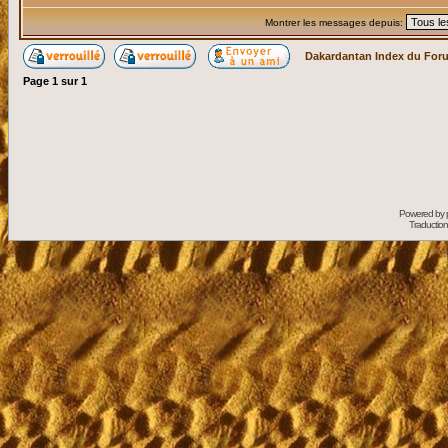
Montrer les messages depuis:
Dakardantan Index du For
Page
1
sur
1
Powered by
Traduction