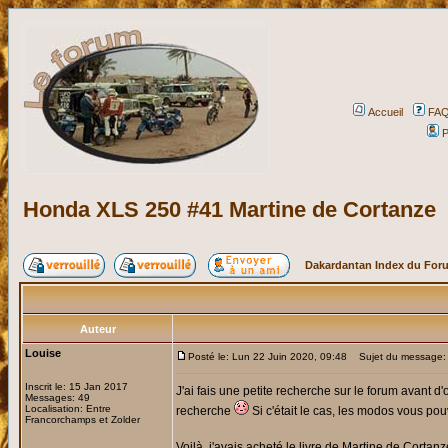
Accueil
FA
P
Honda XLS 250 #41 Martine de Cortanze
Dakardantan Index du For
Auteur
Louise
Posté le: Lun 22 Juin 2020, 09:48
Sujet du message: 
Inscrit le: 15 Jan 2017
J'ai fais une petite recherche sur le forum avant d'o
Messages: 49
Localisation: Entre
recherche
Si c'était le cas, les modos vous po
Francorchamps et Zolder
Voilà, j'avais acheté le livre de Martine de Cortan