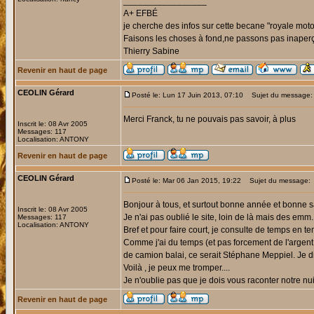
_________________
A+ EFBÉ
je cherche des infos sur cette becane "royale mot
Faisons les choses à fond,ne passons pas inaperç
Thierry Sabine
Revenir en haut de page
CEOLIN Gérard
Posté le: Lun 17 Juin 2013, 07:10
Sujet du message:
Merci Franck, tu ne pouvais pas savoir, à plus
Inscrit le: 08 Avr 2005
Messages: 117
Localisation: ANTONY
Revenir en haut de page
CEOLIN Gérard
Posté le: Mar 06 Jan 2015, 19:22
Sujet du message:
Bonjour à tous, et surtout bonne année et bonne s
Inscrit le: 08 Avr 2005
Je n'ai pas oublié le site, loin de là mais des emm.
Messages: 117
Localisation: ANTONY
Bref et pour faire court, je consulte de temps en t
Comme j'ai du temps (et pas forcement de l'argent!!
de camion balai, ce serait Stéphane Meppiel. Je dis 
Voilà , je peux me tromper....
Je n'oublie pas que je dois vous raconter notre n
Revenir en haut de page