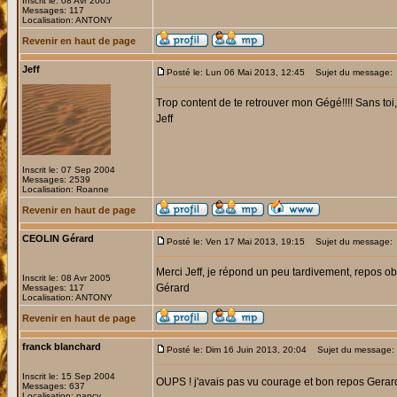
Inscrit le: 08 Avr 2005
Messages: 117
Localisation: ANTONY
Revenir en haut de page
Jeff
Posté le: Lun 06 Mai 2013, 12:45
Sujet du message:
Trop content de te retrouver mon Gégé!!!! Sans toi, 
Jeff
Inscrit le: 07 Sep 2004
Messages: 2539
Localisation: Roanne
Revenir en haut de page
CEOLIN Gérard
Posté le: Ven 17 Mai 2013, 19:15
Sujet du message:
Merci Jeff, je répond un peu tardivement, repos obl
Inscrit le: 08 Avr 2005
Gérard
Messages: 117
Localisation: ANTONY
Revenir en haut de page
franck blanchard
Posté le: Dim 16 Juin 2013, 20:04
Sujet du message:
Inscrit le: 15 Sep 2004
OUPS ! j'avais pas vu courage et bon repos Gera
Messages: 637
Localisation: nancy