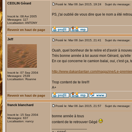
CEOLIN Gérard
Posté le: Mar 06 Jan 2015, 19:24
Sujet du message:
PS, j'ai oublié de vous dire que le nom a été retrouvé
Inscrit le: 08 Avr 2005
Messages: 117
Localisation: ANTONY
Revenir en haut de page
Jeff
Posté le: Mar 06 Jan 2015, 21:41
Sujet du message:
Ouah, quel bonheur de te relire et d'avoir à nouve
Très bonne année à toi aussi mon Gérard, qu'elle t
En ce qui concerne le camion balai, oui, c'est ça,
http://www.dakardantan.com/magazine/Le-premie
Inscrit le: 07 Sep 2004
Messages: 2539
Localisation: Roanne
Trop content de te lire!!!
A+
Revenir en haut de page
franck blanchard
Posté le: Mar 06 Jan 2015, 21:57
Sujet du message:
Inscrit le: 15 Sep 2004
bonne année à tous
Messages: 637
Localisation: nancy
content de te retrouver Gégé
_________________