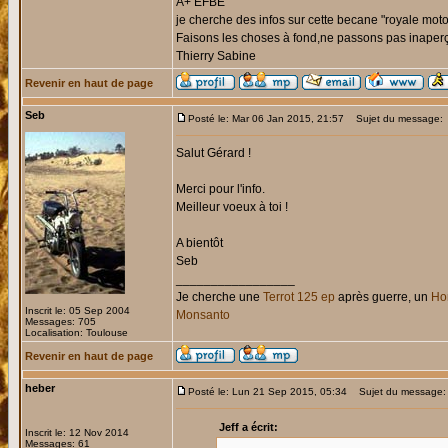
A+ EFBÉ
je cherche des infos sur cette becane "royale mot
Faisons les choses à fond,ne passons pas inaperç
Thierry Sabine
Revenir en haut de page
Seb
Posté le: Mar 06 Jan 2015, 21:57
Sujet du message:
Salut Gérard !
Merci pour l'info.
Meilleur voeux à toi !
A bientôt
Seb
_________________
Je cherche une
Terrot 125 ep
après guerre, un
Hon
Inscrit le: 05 Sep 2004
Monsanto
Messages: 705
Localisation: Toulouse
Revenir en haut de page
heber
Posté le: Lun 21 Sep 2015, 05:34
Sujet du message:
Jeff a écrit:
Inscrit le: 12 Nov 2014
Messages: 61