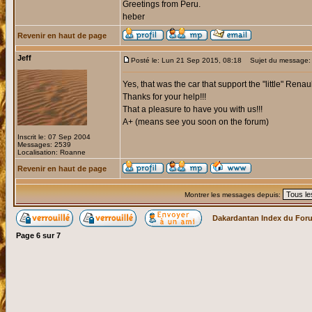
Greetings from Peru.
heber
Revenir en haut de page
Jeff
Posté le: Lun 21 Sep 2015, 08:18
Sujet du message:
Yes, that was the car that support the "little" Renaul
Thanks for your help!!!
That a pleasure to have you with us!!!
A+ (means see you soon on the forum)
Inscrit le: 07 Sep 2004
Messages: 2539
Localisation: Roanne
Revenir en haut de page
Montrer les messages depuis:
Dakardantan Index du For
Page
6
sur
7