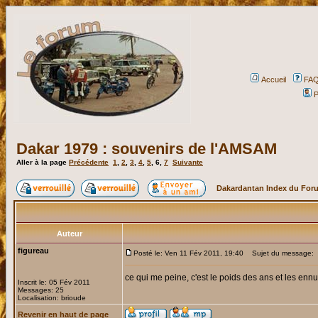
Accueil
FA
P
Dakar 1979 : souvenirs de l'AMSAM
Aller à la page
Précédente
1
,
2
,
3
,
4
,
5
,
6
,
7
Suivante
Dakardantan Index du For
Auteur
figureau
Posté le: Ven 11 Fév 2011, 19:40
Sujet du message:
ce qui me peine, c'est le poids des ans et les ennui
Inscrit le: 05 Fév 2011
Messages: 25
Localisation: brioude
Revenir en haut de page